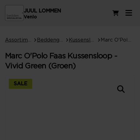
JUUL LOMMEN
Winkelwag
Venlo
Assortiment
Beddengoed
Kussenslopen
Marc O'Polo Faas Kussensloop - Vivid Green (Groen)
Marc O'Polo Faas Kussensloop -
Vivid Green (Groen)
SALE