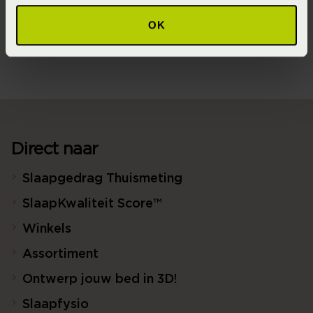
Materiaal
OK
100% katoen renforcé (GOTS) (GOTS Katoen)
Direct naar
Slaapgedrag Thuismeting
SlaapKwaliteit Score™
Winkels
Assortiment
Ontwerp jouw bed in 3D!
Slaapfysio