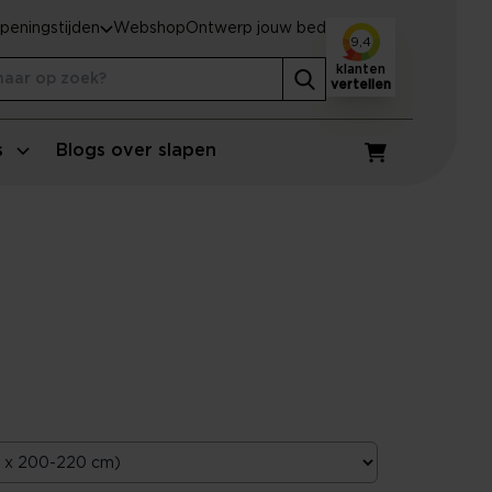
peningstijden
Webshop
Ontwerp jouw bed
9,4
klanten
vertellen
s
Blogs over slapen
Winkelwagen