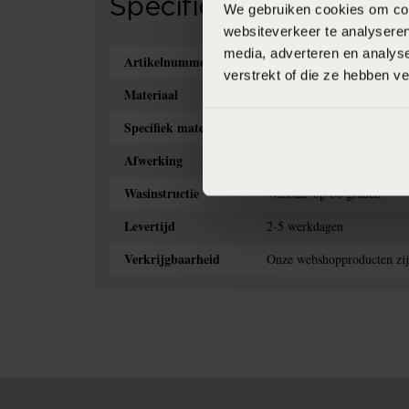
Specificaties
We gebruiken cookies om cont
websiteverkeer te analyseren
media, adverteren en analys
Artikelnummer
4005540441807
verstrekt of die ze hebben v
Materiaal
Jersey
Specifiek materiaal
97% Katoen, 3% elestan
Afwerking
Elastiek rondom
Wasinstructie
Wasbaar op 60 graden
Levertijd
2-5 werkdagen
Verkrijgbaarheid
Onze webshopproducten zijn 