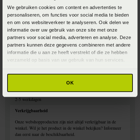
We gebruiken cookies om content en advertenties te
Jersey
personaliseren, om functies voor social media te bieden
Specifiek materiaal
en om ons websiteverkeer te analyseren. Ook delen we
informatie over uw gebruik van onze site met onze
97% Katoen, 3% elestan
partners voor social media, adverteren en analyse. Deze
Afwerking
partners kunnen deze gegevens combineren met andere
informatie die u aan ze heeft verstrekt of die ze hebben
Elastiek rondom
verzameld op basis van uw gebruik van hun services.
Wasinstructie
Wasbaar op 60 graden
OK
Levertijd
2-5 werkdagen
Verkrijgbaarheid
Onze webshopproducten zijn niet altijd verkrijgbaar in de
winkel. Wil je het product in de winkel bekijken? Informeer
dan eerst naar de beschikbaarheid.