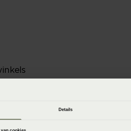
winkels
baar in de winkel. Wil je het product in de winkel
aarheid.
Details
 van cookies