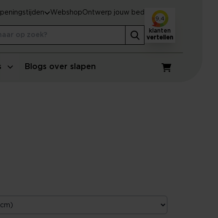
peningstijden
Webshop
Ontwerp jouw bed
9,4
klanten
vertellen
s
Blogs over slapen
Winkelwagen