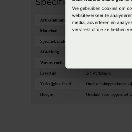
Specificaties
We gebruiken cookies om cont
websiteverkeer te analyseren
Artikelnummer
4005540494230
media, adverteren en analys
verstrekt of die ze hebben v
Materiaal
Jersey
Specifiek materiaal
97% Katoen, 3% elestan
Afwerking
Elastiek rondom
Wasinstructie
Wasbaar op 60 graden
Levertijd
2-5 werkdagen
Verkrijgbaarheid
Onze webshopproducten zijn 
Hoogte
Geschikt voor toppers tot 