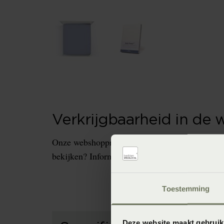
Verkrijgbaarheid in de 
Onze webshopproducten zijn niet altijd verkrijg
bekijken? Informeer dan eerst naar de beschikb
Toestemming
Deze website maakt gebruik