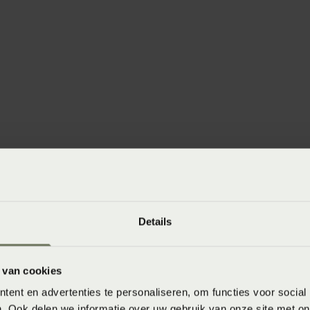
winkels
baar in de winkel. Wil je het product in de winkel
aarheid.
Details
 van cookies
ent en advertenties te personaliseren, om functies voor social
. Ook delen we informatie over uw gebruik van onze site met on