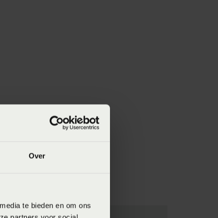
Over
 media te bieden en om ons
ze partners voor social