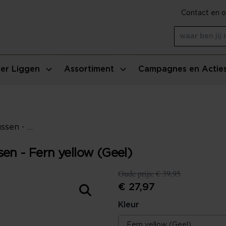
Contact en o
er Liggen
Assortiment
Campagnes en Actie
Essenza Knitted Ajour Sierkussen - Fern yellow (Geel)
en - Fern yellow (Geel)
Oude prijs:
€ 39,95
€ 27,97
Kleur