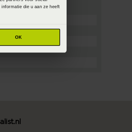
nformatie die u aan ze heeft
OK
list.nl