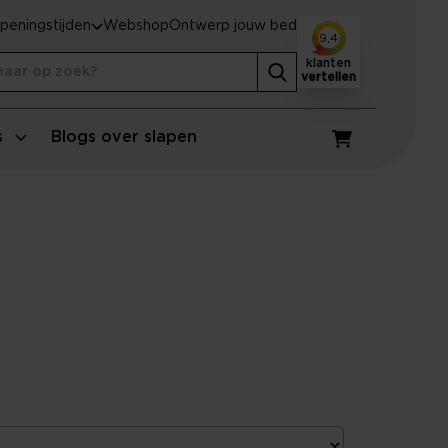
peningstijden
Webshop
Ontwerp jouw bed
9,4
klanten
vertellen
s
Blogs over slapen
Winkelwagen