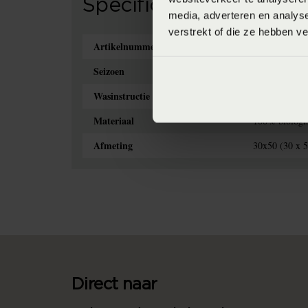
Specificaties
media, adverteren en analys
verstrekt of die ze hebben v
Artikelnummer
87159447843
Seizoen
SS2022
Wasinstructie
Maximaal 30 g
Materiaal
100% biologi
Afmeting
30x50 (30 x 
Direct naar