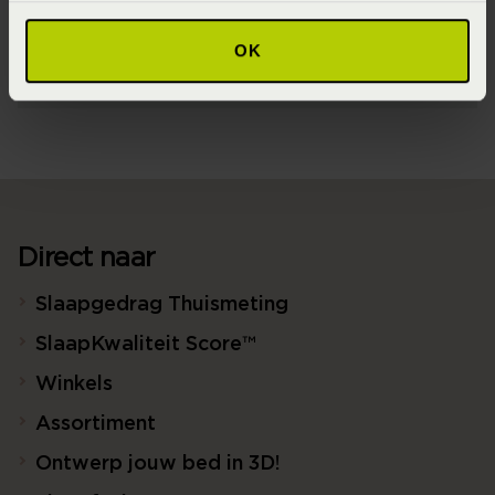
Materiaal
OK
100% biologisch katoen (GOTS) (GOTS Katoen)
Direct naar
Slaapgedrag Thuismeting
SlaapKwaliteit Score™
Winkels
Assortiment
Ontwerp jouw bed in 3D!