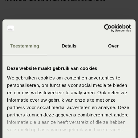
Specificaties
Toestemming
Details
Over
Artikelnummer
8715944784481
Deze website maakt gebruik van cookies
Seizoen
We gebruiken cookies om content en advertenties te
SS2022
personaliseren, om functies voor social media te bieden
en om ons websiteverkeer te analyseren. Ook delen we
Wasinstructie
informatie over uw gebruik van onze site met onze
Maximaal 30 graden voorzichtig (Voorzichtig en maximaal
partners voor social media, adverteren en analyse. Deze
30 graden wassen)
partners kunnen deze gegevens combineren met andere
informatie die u aan ze heeft verstrekt of die ze hebben
Afmeting
verzameld op basis van uw gebruik van hun services.
130x170 (130 x 170 cm)