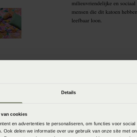
milieuvriendelijke en sociaa
mensen die dit katoen hebben
leefbaar loon.
winkels
baar in de winkel. Wil je het product in de winkel
Details
aarheid.
 van cookies
ent en advertenties te personaliseren, om functies voor social
. Ook delen we informatie over uw gebruik van onze site met on