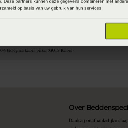
e. Deze partners kunnen deze gegevens combineren met andere i
erzameld op basis van uw gebruik van hun services.
715944850179
S2024
aximaal 60 graden (Wassen op maximaal 60 graden)
00% biologisch katoen perkal (GOTS Katoen)
Over Beddenspecia
Dankzij onafhankelijke slaa
onderzoek ontvang je persoo