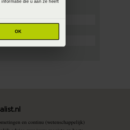
nformatie die u aan ze heeft
OK
list.nl
pmetingen en continu (wetenschappelijk)
nlijk advies over jouw mooiste en beste