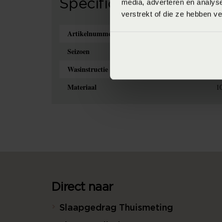
Specificaties
media, adverteren en analys
verstrekt of die ze hebben v
Artikelnummer
8
Seizoen
S
Wasinstructie
M
Materiaal
1
Direct naar
Slaapgedrag Thuismeting