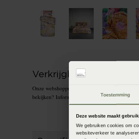
Verkrijgbaarheid in de 
Onze webshopproducten zijn niet altijd verkrijg
Toestemming
bekijken? Informeer dan eerst naar de beschikb
Deze website maakt gebruik
We gebruiken cookies om cont
websiteverkeer te analyseren