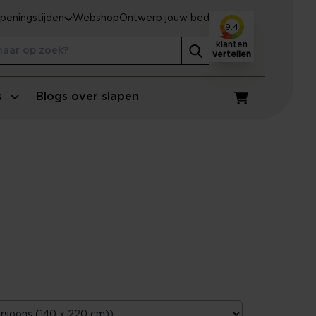
peningstijden
Webshop
Ontwerp jouw bed
9,4
klanten
vertellen
s
Blogs over slapen
Winkelwagen