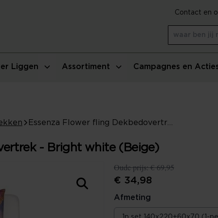
Contact en o
er Liggen
Assortiment
Campagnes en Actie
ekken
Essenza Flower fling Dekbedovertrek - Bright white (Beige)
ertrek - Bright white (Beige)
Oude prijs:
€ 69,95
€ 34,98
Afmeting