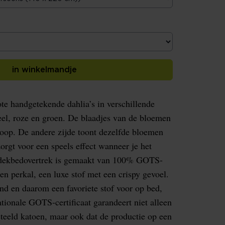
in winkelmandje
te handgetekende dahlia’s in verschillende
geel, roze en groen. De blaadjes van de bloemen
rloop. De andere zijde toont dezelfde bloemen
zorgt voor een speels effect wanneer je het
 dekbedovertrek is gemaakt van 100% GOTS-
oen perkal, een luxe stof met een crispy gevoel.
nd en daarom een favoriete stof voor op bed,
ationale GOTS-certificaat garandeert niet alleen
eteeld katoen, maar ook dat de productie op een