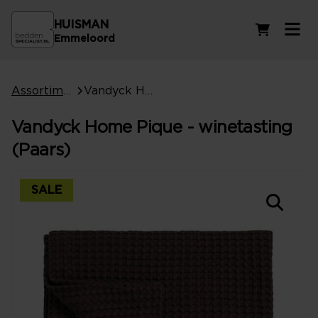
HUISMAN
Winkelwag
Emmeloord
Assortiment
Vandyck Home Pique - winetasting (Paars)
Vandyck Home Pique - winetasting
(Paars)
SALE