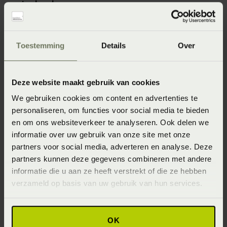
winkels
Onze webshopproducten zijn niet altijd verkrijgbaar in
de winkel. Wil je het product in de winkel bekijken?
Toestemming
Details
Over
Informeer dan eerst naar de beschikbaarheid.
Deze website maakt gebruik van cookies
We gebruiken cookies om content en advertenties te
personaliseren, om functies voor social media te bieden
Specificaties
en om ons websiteverkeer te analyseren. Ook delen we
informatie over uw gebruik van onze site met onze
Artikelnummer
partners voor social media, adverteren en analyse. Deze
partners kunnen deze gegevens combineren met andere
8718471535267
informatie die u aan ze heeft verstrekt of die ze hebben
Materiaal
verzameld op basis van uw gebruik van hun services.
100% katoen (Katoen)
OK