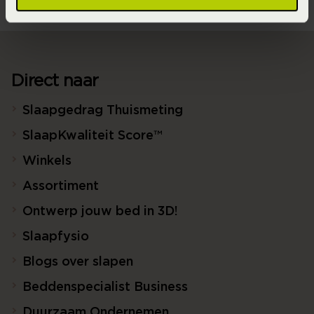
Direct naar
Slaapgedrag Thuismeting
SlaapKwaliteit Score™
Winkels
Assortiment
Ontwerp jouw bed in 3D!
Slaapfysio
Blogs over slapen
Beddenspecialist Business
Duurzaam Ondernemen