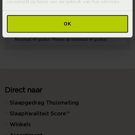
verzameld op basis van uw gebruik van hun services.
Materiaal
100% katoen satijn (Katoensatijn)
OK
Wasinstructie
Maximaal 40 graden (Wassen op maximaal 40 graden)
Direct naar
Slaapgedrag Thuismeting
SlaapKwaliteit Score™
Winkels