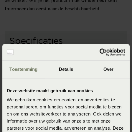
de winkel. Wil je het product in de winkel bekijken?
Informeer dan eerst naar de beschikbaarheid.
Specificaties
Artikelnummer
Toestemming
Details
Over
8718471540025
Kleur
white (Wit)
Deze website maakt gebruik van cookies
We gebruiken cookies om content en advertenties te
Materiaal
personaliseren, om functies voor social media te bieden
100% katoensatijn (Katoensatijn)
en om ons websiteverkeer te analyseren. Ook delen we
informatie over uw gebruik van onze site met onze
Wasinstructie
partners voor social media, adverteren en analyse. Deze