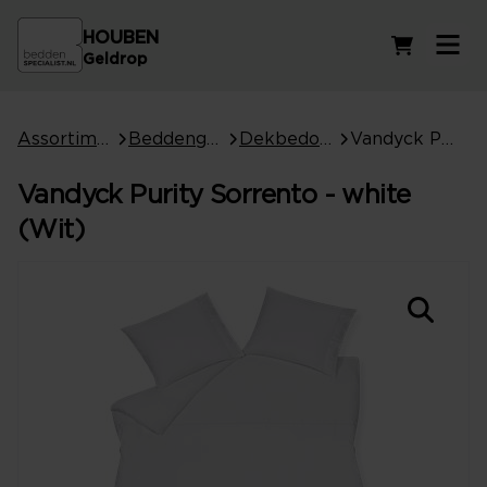
HOUBEN
Winkelwag
Geldrop
Assortiment
Beddengoed
Dekbedovertrekken
Vandyck Purity Sorrento - white (Wit)
Vandyck Purity Sorrento - white
(Wit)