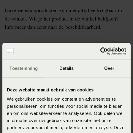
Onze webshopproducten zijn niet altijd verkrijgbaar in
de winkel. Wil je het product in de winkel bekijken?
Informeer dan eerst naar de beschikbaarheid.
Specificaties
Toestemming
Details
Over
Artikelnummer
8718471504324
Deze website maakt gebruik van cookies
Wasinstructie
We gebruiken cookies om content en advertenties te
personaliseren, om functies voor social media te bieden
Het is aan te bevelen om dekbedovertrekken met donkere
en om ons websiteverkeer te analyseren. Ook delen we
kleuren te wassen op maximaal 40°C en dekbedovertrekken
informatie over uw gebruik van onze site met onze
met lichte kleuren op maximaal 60°C. Was binnenstebuiten
zodat de kleuren mooi blijven en je zo lang mogelijk van het
partners voor social media, adverteren en analyse. Deze