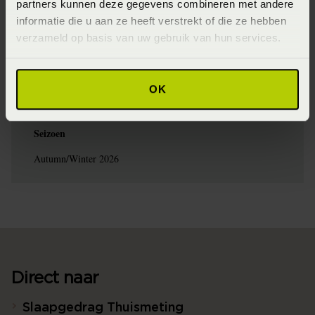
dekbedovertrek kunt genieten. Het dekbedovertrek kan op
partners kunnen deze gegevens combineren met andere
lage temperatuur gedroogd worden in de droger. Haal het
informatie die u aan ze heeft verstrekt of die ze hebben
direct uit zodat het zo min mogelijk kreukt en je niet hoeft te
verzameld op basis van uw gebruik van hun services.
strijken. Indien nodig kan het op hoge temperatuur gestreken
worden.
Materiaal
OK
100% katoensatijn (Katoensatijn)
Seizoen
Autumn/Winter 2026
Direct naar
Slaapgedrag Thuismeting