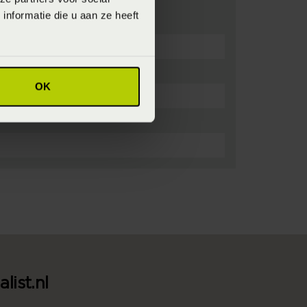
nformatie die u aan ze heeft
OK
list.nl