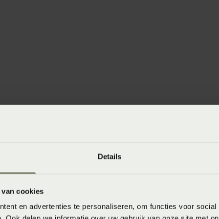
winkels
baar in de winkel. Wil je het product in de winkel
aarheid.
Details
 van cookies
ent en advertenties te personaliseren, om functies voor social
. Ook delen we informatie over uw gebruik van onze site met on