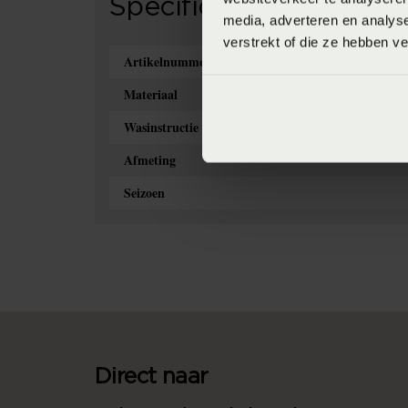
Specificaties
media, adverteren en analys
verstrekt of die ze hebben v
Artikelnummer
Materiaal
Wasinstructie
Afmeting
Seizoen
Direct naar