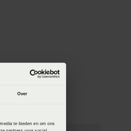
Over
 media te bieden en om ons
ze partners voor social