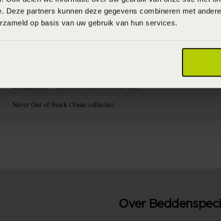
e. Deze partners kunnen deze gegevens combineren met andere i
erzameld op basis van uw gebruik van hun services.
8718471511926
100% katoen (Katoen)
Wasvoorschrift: wassen op 60°C
set handdoek + theedoek 60x60 (60 x 60 cm)
Never Out of Stock (Vaste collectie)
Over Beddenspecia