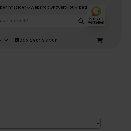
peningstijden
Webshop
Ontwerp jouw bed
9,6
klanten
vertellen
s
Blogs over slapen
Winkelwagen