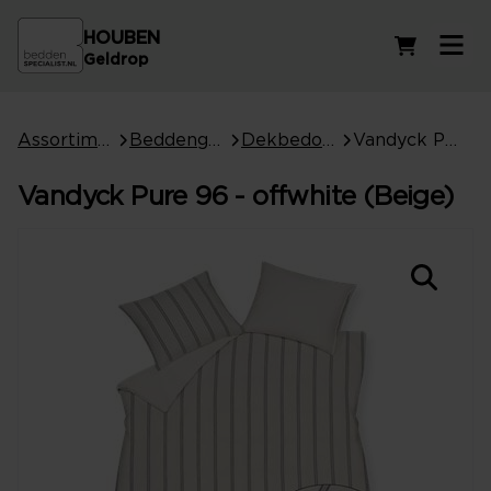
HOUBEN
Winkelwag
Geldrop
Assortiment
Beddengoed
Dekbedovertrekken
Vandyck Pure 96 - offwhite (Beige)
Vandyck Pure 96 - offwhite (Beige)