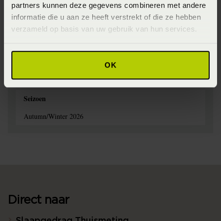
blijven en je zo lang mogelijk van het dekbedovertrek kunt
partners kunnen deze gegevens combineren met andere
genieten. Het dekbedovertrek kan op lage temperatuur
informatie die u aan ze heeft verstrekt of die ze hebben
gedroogd worden in de droger. Haal het direct uit zodat het
verzameld op basis van uw gebruik van hun services.
zo min mogelijk kreukt en je niet hoeft te strijken. Indien
nodig kan het op hoge temperatuur gestreken worden.
Materiaal
OK
55% linnen 45% katoen (Linnen)
Seizoen
Autumn/Winter 2026
Direct naar