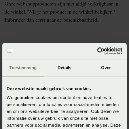
Onze webshopproducten zijn niet altijd verkrijgbaar in
de winkel. Wil je het product in de winkel bekijken?
Informeer dan eerst naar de beschikbaarheid.
Specificaties
Toestemming
Details
Over
Artikelnummer
8718471550659
Deze website maakt gebruik van cookies
Kleur
We gebruiken cookies om content en advertenties te
offwhite (Beige)
personaliseren, om functies voor social media te bieden
Wasinstructie
en om ons websiteverkeer te analyseren. Ook delen we
informatie over uw gebruik van onze site met onze
Het is aan te bevelen om dit dekbedovertrek te wassen op
partners voor social media, adverteren en analyse. Deze
maximaal 40°C. Was binnenstebuiten zodat de kleuren mooi