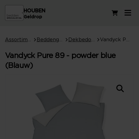
HOUBEN
Winkelwag
Geldrop
Assortiment
Beddengoed
Dekbedovertrekken
Vandyck Pure 89 - powder blue (Blauw)
Vandyck Pure 89 - powder blue
(Blauw)