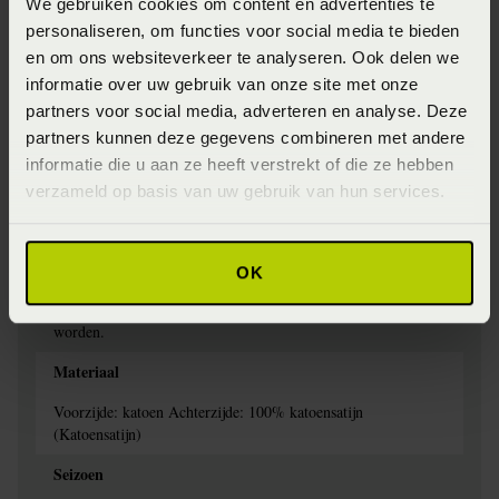
We gebruiken cookies om content en advertenties te
Artikelnummer
personaliseren, om functies voor social media te bieden
en om ons websiteverkeer te analyseren. Ook delen we
8718471539784
informatie over uw gebruik van onze site met onze
Wasinstructie
partners voor social media, adverteren en analyse. Deze
partners kunnen deze gegevens combineren met andere
Het is aan te bevelen om dekbedovertrekken met donkere
informatie die u aan ze heeft verstrekt of die ze hebben
kleuren te wassen op maximaal 40°C en dekbedovertrekken
verzameld op basis van uw gebruik van hun services.
met lichte kleuren op maximaal 60°C. Was binnenstebuiten
zodat de kleuren mooi blijven en je zo lang mogelijk van het
dekbedovertrek kunt genieten. Het dekbedovertrek kan op
lage temperatuur gedroogd worden in de droger. Haal het
OK
direct uit zodat het zo min mogelijk kreukt en je niet hoeft te
strijken. Indien nodig kan het op hoge temperatuur gestreken
worden.
Materiaal
Voorzijde: katoen Achterzijde: 100% katoensatijn
(Katoensatijn)
Seizoen