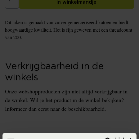
in winkelmandje
Dit laken is gemaakt van zuiver gemerceriseerd katoen en biedt
hoogwaardige kwaliteit. Het is fijn geweven met een threadcount
van 200.
Verkrijgbaarheid in de
winkels
Onze webshopproducten zijn niet altijd verkrijgbaar in
de winkel. Wil je het product in de winkel bekijken?
Informeer dan eerst naar de beschikbaarheid.