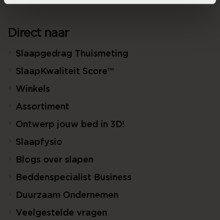
Direct naar
Slaapgedrag Thuismeting
SlaapKwaliteit Score™
Winkels
Assortiment
Ontwerp jouw bed in 3D!
Slaapfysio
Blogs over slapen
Beddenspecialist Business
Duurzaam Ondernemen
Veelgestelde vragen