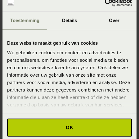
Specificaties
Toestemming
Details
Over
Artikelnummer
8718471142212
Deze website maakt gebruik van cookies
Wasinstructie
We gebruiken cookies om content en advertenties te
Wasvoorschrift: wassen op 40°C / 60°C (donkere kleuren)
personaliseren, om functies voor social media te bieden
60°C (lichte kleuren) of 90°C (wit)
en om ons websiteverkeer te analyseren. Ook delen we
Materiaal
informatie over uw gebruik van onze site met onze
partners voor social media, adverteren en analyse. Deze
100% pure katoen (Katoen)
partners kunnen deze gegevens combineren met andere
Seizoen
informatie die u aan ze heeft verstrekt of die ze hebben
verzameld op basis van uw gebruik van hun services.
Never Out of Stock (Vaste collectie)
OK