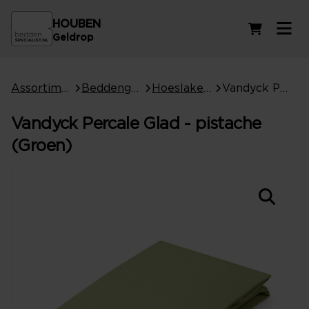
HOUBEN
Winkelwag
Geldrop
Assortiment
Beddengoed
Hoeslakens
Vandyck Percale Glad - pistache (Groen)
Vandyck Percale Glad - pistache
(Groen)