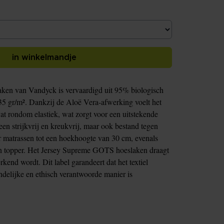
in winkelmandje
en van Vandyck is vervaardigd uit 95% biologisch
5 gr/m². Dankzij de Aloë Vera-afwerking voelt het
vat rondom elastiek, wat zorgt voor een uitstekende
een strijkvrij en kreukvrij, maar ook bestand tegen
or matrassen tot een hoekhoogte van 30 cm, evenals
en topper. Het Jersey Supreme GOTS hoeslaken draagt
kend wordt. Dit label garandeert dat het textiel
endelijke en ethisch verantwoorde manier is