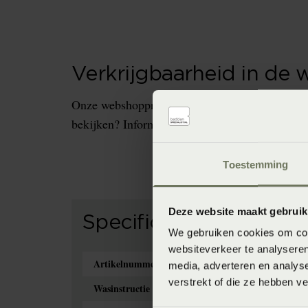
Verkrijgbaarheid in de 
Onze webshopproducten zijn niet altijd verkrijg
bekijken? Informeer dan eerst naar de beschikb
Toestemming
Deze website maakt gebruik
Specificaties
We gebruiken cookies om cont
websiteverkeer te analyseren
Artikelnummer
media, adverteren en analys
verstrekt of die ze hebben v
Wasinstructie