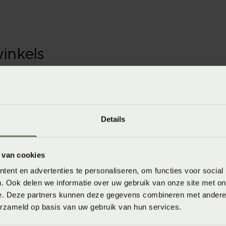
winkels
baar in de winkel. Wil je het product in de winkel
aarheid.
Details
 van cookies
ent en advertenties te personaliseren, om functies voor social
. Ook delen we informatie over uw gebruik van onze site met on
8718471412957
e. Deze partners kunnen deze gegevens combineren met andere i
erzameld op basis van uw gebruik van hun services.
Wasvoorschrift: wassen op 40°C of 60°C