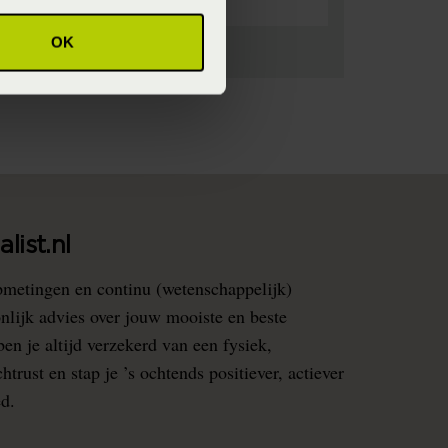
OK
list.nl
pmetingen en continu (wetenschappelijk)
nlijk advies over jouw mooiste en beste
en je altijd verzekerd van een fysiek,
rust en stap je ’s ochtends positiever, actiever
ed.