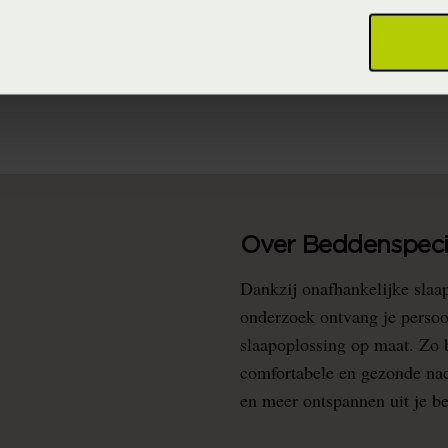
95% biologisch katoen 5% Lycra ® (GOTS Katoen)
ever Out of Stock (Vaste collectie)
Over Beddenspecia
Dankzij onafhankelijke slaa
onderzoek ontvang je persoo
slaapoplossing op maat. Zo b
comfortabele en gezonde nacht
en meer ontspannen uit je b