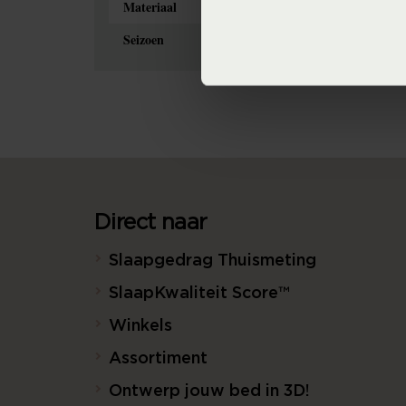
Materiaal
Seizoen
N
Direct naar
Slaapgedrag Thuismeting
SlaapKwaliteit Score™
Winkels
Assortiment
Ontwerp jouw bed in 3D!