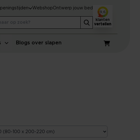
peningstijden
Webshop
Ontwerp jouw bed
9,6
klanten
vertellen
s
Blogs over slapen
Winkelwagen