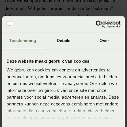
Onze webshopproducten zijn niet altijd verkrijgbaar in
de winkel. Wil je het product in de winkel bekijken?
Informeer dan eerst naar de beschikbaarheid.
Toestemming
Details
Over
Specificaties
Deze website maakt gebruik van cookies
Artikelnummer
We gebruiken cookies om content en advertenties te
8715944677486
personaliseren, om functies voor social media te bieden
en om ons websiteverkeer te analyseren. Ook delen we
Wasinstructie
informatie over uw gebruik van onze site met onze
Maximaal 30 graden voorzichtig (Voorzichtig en maximaal
partners voor social media, adverteren en analyse. Deze
30 graden wassen)
partners kunnen deze gegevens combineren met andere
Afmeting
informatie die u aan ze heeft verstrekt of die ze hebben
verzameld op basis van uw gebruik van hun services.
130x170 (130 x 170 cm)