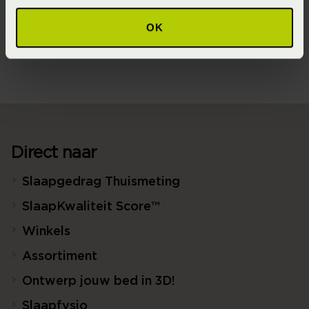
Materiaal
OK
100% biologisch katoen (GOTS) (GOTS Katoen)
Direct naar
Slaapgedrag Thuismeting
SlaapKwaliteit Score™
Winkels
Assortiment
Ontwerp jouw bed in 3D!
Slaapfysio