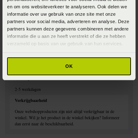
Jersey
en om ons websiteverkeer te analyseren. Ook delen we
Specifiek materiaal
informatie over uw gebruik van onze site met onze
partners voor social media, adverteren en analyse. Deze
97% Katoen, 3% elestan
partners kunnen deze gegevens combineren met andere
Afwerking
informatie die u aan ze heeft verstrekt of die ze hebben
verzameld op basis van uw gebruik van hun services.
Elastiek rondom
Wasinstructie
OK
Wasbaar op 60 graden
Levertijd
2-5 werkdagen
Verkrijgbaarheid
Onze webshopproducten zijn niet altijd verkrijgbaar in de
winkel. Wil je het product in de winkel bekijken? Informeer
dan eerst naar de beschikbaarheid.