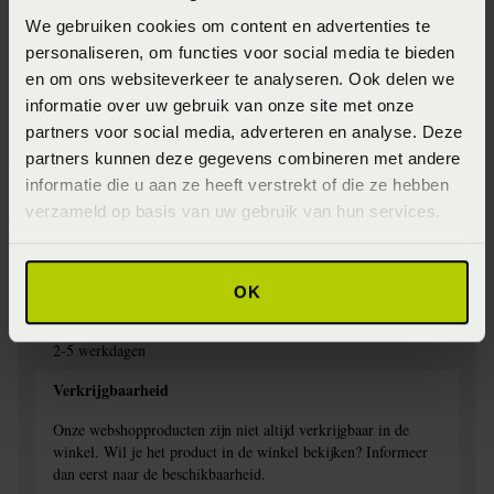
We gebruiken cookies om content en advertenties te
Jersey
personaliseren, om functies voor social media te bieden
Specifiek materiaal
en om ons websiteverkeer te analyseren. Ook delen we
informatie over uw gebruik van onze site met onze
97% Katoen, 3% elestan
partners voor social media, adverteren en analyse. Deze
Afwerking
partners kunnen deze gegevens combineren met andere
informatie die u aan ze heeft verstrekt of die ze hebben
Elastiek rondom
verzameld op basis van uw gebruik van hun services.
Wasinstructie
Wasbaar op 60 graden
OK
Levertijd
2-5 werkdagen
Verkrijgbaarheid
Onze webshopproducten zijn niet altijd verkrijgbaar in de
winkel. Wil je het product in de winkel bekijken? Informeer
dan eerst naar de beschikbaarheid.