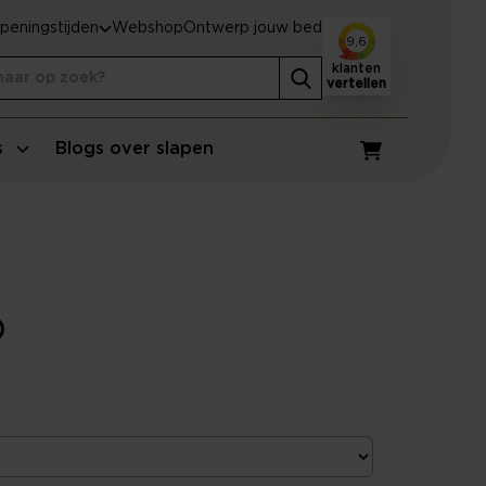
peningstijden
Webshop
Ontwerp jouw bed
9,6
klanten
vertellen
s
Blogs over slapen
Winkelwagen
)