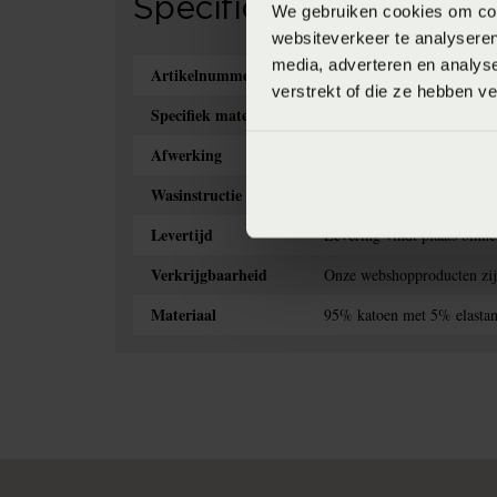
Specificaties
We gebruiken cookies om cont
websiteverkeer te analyseren
media, adverteren en analys
Artikelnummer
8720791097660
verstrekt of die ze hebben v
Specifiek materiaal
260 gram per m2
Afwerking
Voorzien van elastiek rond
Wasinstructie
Wassen op maximaal 60 gr
Levertijd
Levering vindt plaats binn
Verkrijgbaarheid
Onze webshopproducten zijn 
Materiaal
95% katoen met 5% elastan