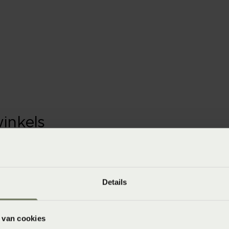
winkels
baar in de winkel. Wil je het product in de winkel
aarheid.
Details
 van cookies