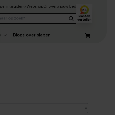
peningstijden
Webshop
Ontwerp jouw bed
9,6
klanten
vertellen
s
Blogs over slapen
Winkelwagen