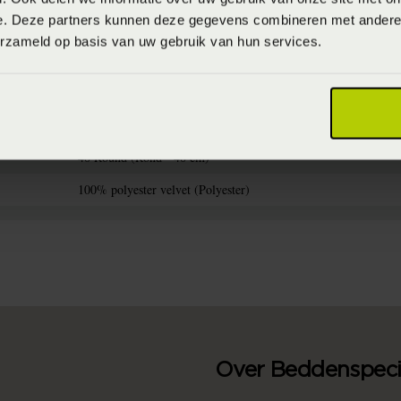
e. Deze partners kunnen deze gegevens combineren met andere i
erzameld op basis van uw gebruik van hun services.
8715944669399
FW2020 (2020)
Niet wassen
40 Round (Rond - 40 cm)
100% polyester velvet (Polyester)
Over Beddenspecia