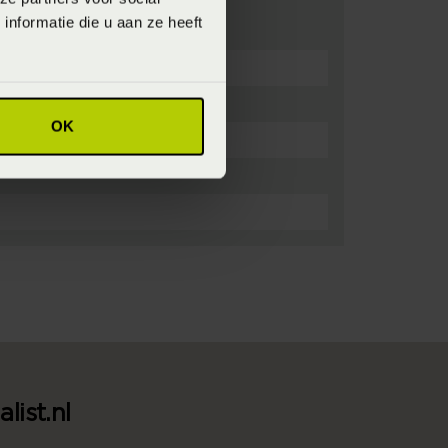
nformatie die u aan ze heeft
OK
list.nl