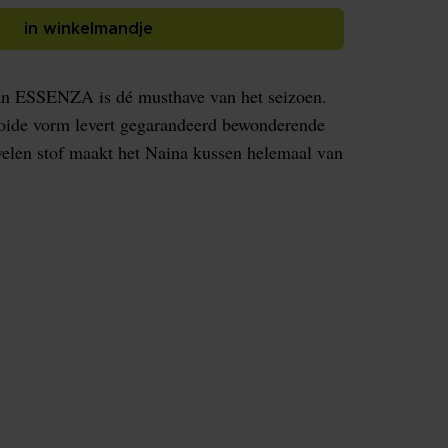
in winkelmandje
van ESSENZA is dé musthave van het seizoen.
oide vorm levert gegarandeerd bewonderende
welen stof maakt het Naina kussen helemaal van