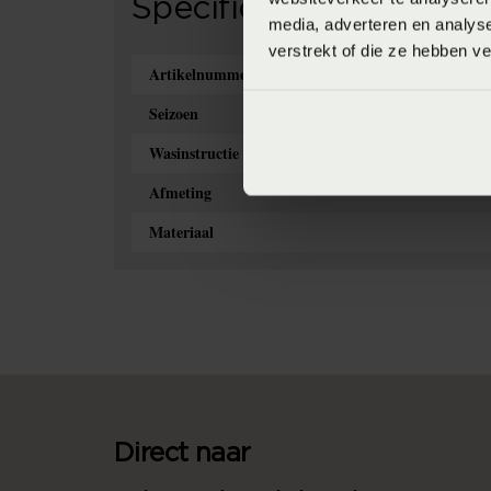
Specificaties
media, adverteren en analys
verstrekt of die ze hebben v
Artikelnummer
Seizoen
Wasinstructie
Afmeting
Materiaal
Direct naar