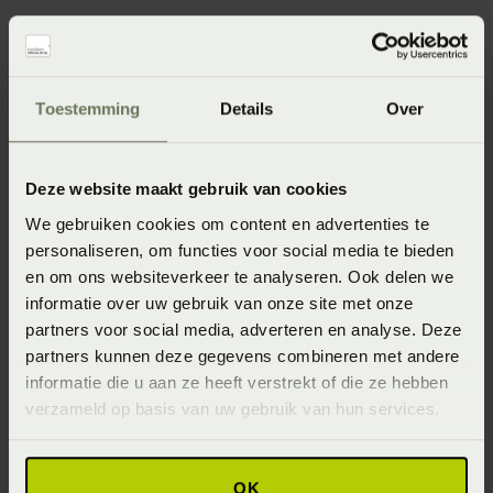
Specificaties
Toestemming
Details
Over
Artikelnummer
Deze website maakt gebruik van cookies
8715944704823
We gebruiken cookies om content en advertenties te
personaliseren, om functies voor social media te bieden
Afmeting
en om ons websiteverkeer te analyseren. Ook delen we
22x50 (22 x 50 cm)
informatie over uw gebruik van onze site met onze
partners voor social media, adverteren en analyse. Deze
Wasinstructie
partners kunnen deze gegevens combineren met andere
Maximaal 30 graden (Wassen op maximaal 30 graden)
informatie die u aan ze heeft verstrekt of die ze hebben
verzameld op basis van uw gebruik van hun services.
Materiaal
100% polyester (Polyester)
OK