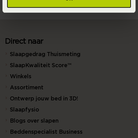
Direct naar
Slaapgedrag Thuismeting
SlaapKwaliteit Score™
Winkels
Assortiment
Ontwerp jouw bed in 3D!
Slaapfysio
Blogs over slapen
Beddenspecialist Business