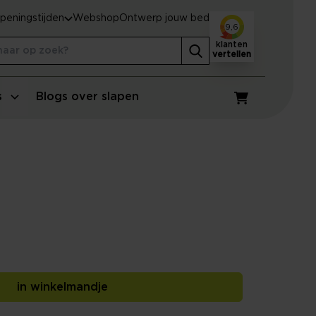
peningstijden
Webshop
Ontwerp jouw bed
9,6
klanten
vertellen
s
Blogs over slapen
Winkelwagen
in winkelmandje