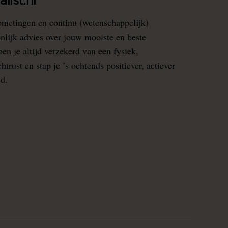
list.nl
pmetingen en continu (wetenschappelijk)
nlijk advies over jouw mooiste en beste
en je altijd verzekerd van een fysiek,
rust en stap je ’s ochtends positiever, actiever
ed.