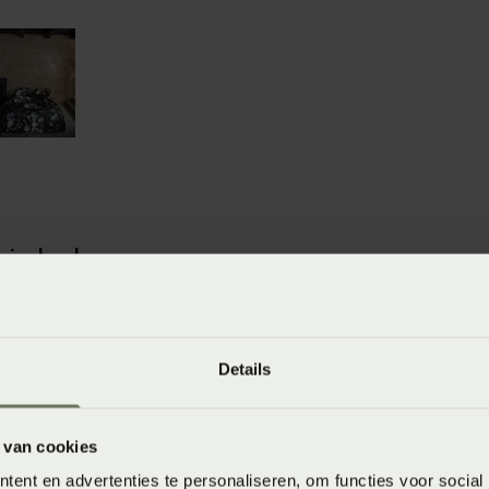
winkels
baar in de winkel. Wil je het product in de winkel
aarheid.
Details
 van cookies
ent en advertenties te personaliseren, om functies voor social