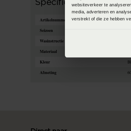
Specificaties
websiteverkeer te analyseren
media, adverteren en analys
verstrekt of die ze hebben v
Artikelnummer
8
Seizoen
F
Wasinstructie
M
Materiaal
10
Kleur
B
Afmeting
6