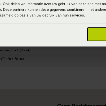
. Ook delen we informatie over uw gebruik van onze site met on
e. Deze partners kunnen deze gegevens combineren met andere i
erzameld op basis van uw gebruik van hun services.
715944811187
W2022 (2022)
aximaal 60 graden (Wassen op maximaal 60 graden)
0% katoen satijn (Katoensatijn)
looming Black (Zwart)
0x70 (60 x 70 cm)