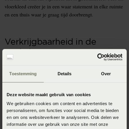
vloerkleed creëer je in een waar statement in elke ruimte
en een thuis waar je graag tijd doorbrengt.
Verkrijgbaarheid in de
winkels
Onze webshopproducten zijn niet altijd verkrijgbaar in
de winkel. Wil je het product in de winkel bekijken?
Toestemming
Details
Over
Informeer dan eerst naar de beschikbaarheid.
Deze website maakt gebruik van cookies
We gebruiken cookies om content en advertenties te
personaliseren, om functies voor social media te bieden
Specificaties
en om ons websiteverkeer te analyseren. Ook delen we
informatie over uw gebruik van onze site met onze