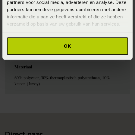
Artikelnummer
partners voor social media, adverteren en analyse. Deze
partners kunnen deze gegevens combineren met andere
8715944866385
informatie die u aan ze heeft verstrekt of die ze hebben
Seizoen
verzameld op basis van uw gebruik van hun services.
FW2024
Wasinstructie
OK
Niet wassen
Materiaal
60% polyester, 30% thermoplastisch polyurethaan, 10%
katoen (Jersey)