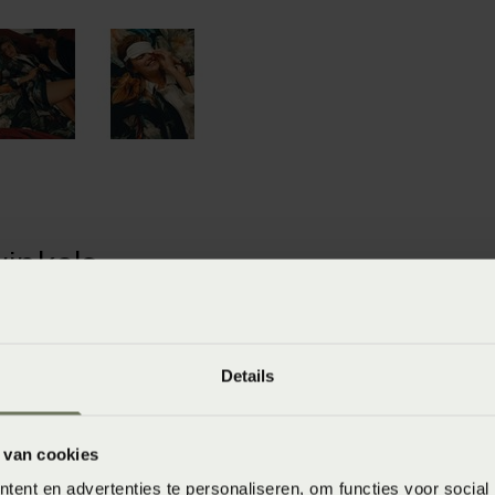
winkels
baar in de winkel. Wil je het product in de winkel
aarheid.
Details
 van cookies
ent en advertenties te personaliseren, om functies voor social