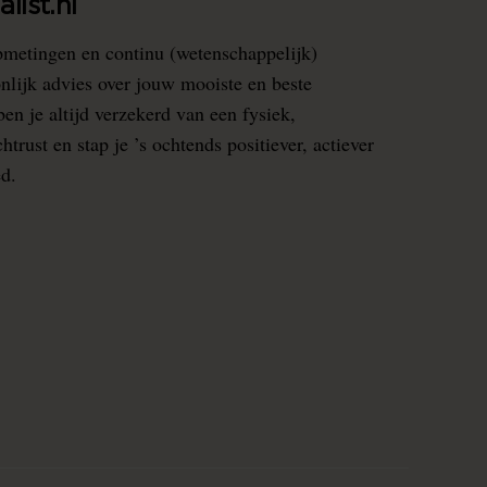
list.nl
pmetingen en continu (wetenschappelijk)
nlijk advies over jouw mooiste en beste
en je altijd verzekerd van een fysiek,
rust en stap je ’s ochtends positiever, actiever
ed.