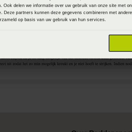
. Ook delen we informatie over uw gebruik van onze site met on
e. Deze partners kunnen deze gegevens combineren met andere i
erzameld op basis van uw gebruik van hun services.
)
dovertrekken met donkere kleuren te wassen op maximaal 40°C en dekbedovert
n mooi blijven en je zo lang mogelijk van het dekbedovertrek kunt genieten. H
rect uit zodat het zo min mogelijk kreukt en je niet hoeft te strijken. Indien 