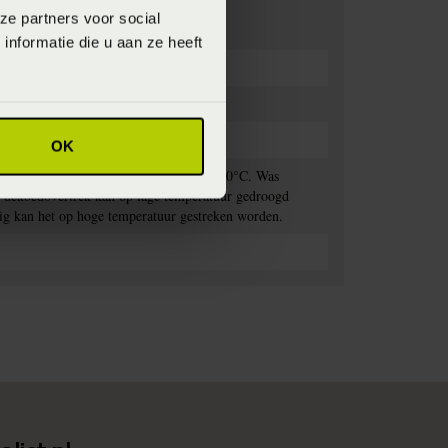
ze partners voor social
nformatie die u aan ze heeft
OK
rekken met lichte kleuren op maximaal 60°C. Was
et dekbedovertrek kan op lage temperatuur gedroogd
nodig kan het op hoge temperatuur gestreken worden.