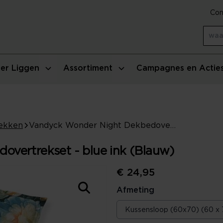
Con
er Liggen
Assortiment
Campagnes en Actie
ekken
Vandyck Wonder Night Dekbedovertrekset - blue ink (Blauw)
vertrekset - blue ink (Blauw)
€ 24,95
Afmeting