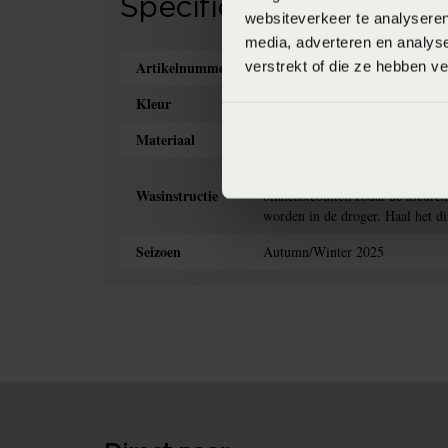
Specificaties
websiteverkeer te analyseren
media, adverteren en analys
Artikelnummer
verstrekt of die ze hebben v
8718471532648
Kleur
blue ink (Blauw)
Materiaal
100% katoensatijn (Katoensatijn
Het is aan te bevelen om dekbe
Wasinstructie
binnenstebuiten zodat de kleure
worden in de droger. Haal het di
Seizoen
Autumn/Winter 2025