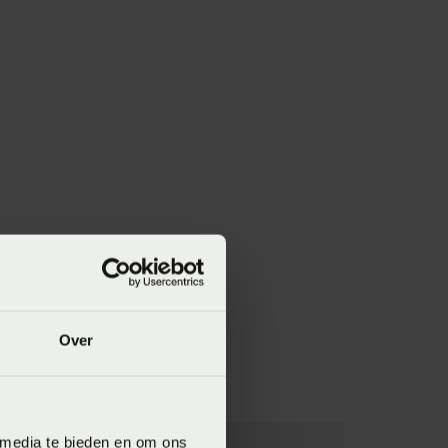
Over
 media te bieden en om ons