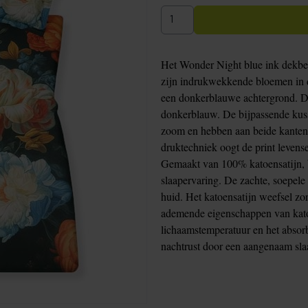
Het Wonder Night blue ink dekbe
zijn indrukwekkende bloemen in di
een donkerblauwe achtergrond. De 
donkerblauw. De bijpassende kuss
zoom en hebben aan beide kanten 
druktechniek oogt de print levense
Gemaakt van 100% katoensatijn, b
slaapervaring. De zachte, soepele 
huid. Het katoensatijn weefsel zo
ademende eigenschappen van katoe
lichaamstemperatuur en het absorb
nachtrust door een aangenaam slaa