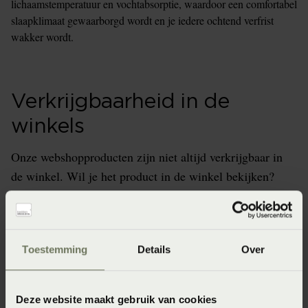
lichaamstemperatuur en vochtabsorptie, waardoor een comfortabel
slaapklimaat gewaarborgd wordt en je iedere ochtend verfrist
wakker wordt.
Verkrijgbaarheid in de
winkels
Onze webshopproducten zijn niet altijd verkrijgbaar in
de winkel. Wil je het product in de winkel bekijken?
Informeer dan eerst naar de beschikbaarheid.
Toestemming
Details
Over
Specificaties
Deze website maakt gebruik van cookies