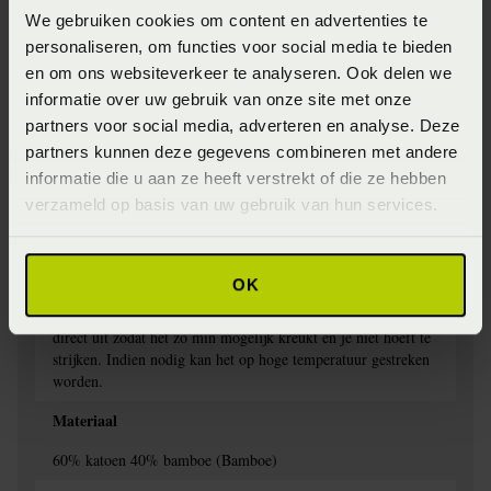
Artikelnummer
We gebruiken cookies om content en advertenties te
8718471539906
personaliseren, om functies voor social media te bieden
en om ons websiteverkeer te analyseren. Ook delen we
Kleur
informatie over uw gebruik van onze site met onze
sepia pink (Roze)
partners voor social media, adverteren en analyse. Deze
partners kunnen deze gegevens combineren met andere
Wasinstructie
informatie die u aan ze heeft verstrekt of die ze hebben
Het is aan te bevelen om dekbedovertrekken met donkere
verzameld op basis van uw gebruik van hun services.
kleuren te wassen op maximaal 40°C en dekbedovertrekken
met lichte kleuren op maximaal 60°C. Was binnenstebuiten
zodat de kleuren mooi blijven en je zo lang mogelijk van het
OK
dekbedovertrek kunt genieten. Het dekbedovertrek kan op
lage temperatuur gedroogd worden in de droger. Haal het
direct uit zodat het zo min mogelijk kreukt en je niet hoeft te
strijken. Indien nodig kan het op hoge temperatuur gestreken
worden.
Materiaal
60% katoen 40% bamboe (Bamboe)