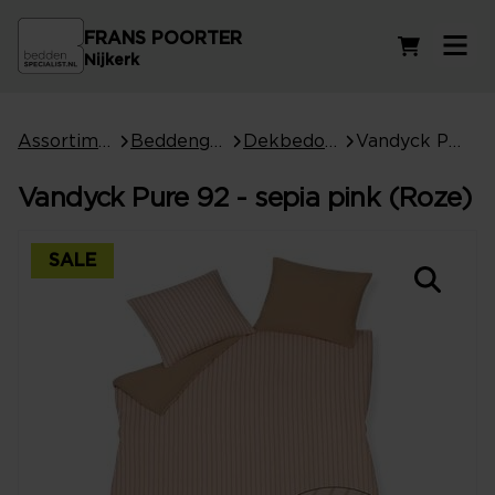
FRANS POORTER
Winkelwag
Nijkerk
Assortiment
Beddengoed
Dekbedovertrekken
Vandyck Pure 92 - sepia pink (Roze)
Vandyck Pure 92 - sepia pink (Roze)
SALE