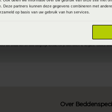
. Ook delen we informatie over uw gebruik van onze site met on
e. Deze partners kunnen deze gegevens combineren met andere i
erzameld op basis van uw gebruik van hun services.
)
dovertrekken met donkere kleuren te wassen op maximaal 40°C en dekbedovert
n mooi blijven en je zo lang mogelijk van het dekbedovertrek kunt genieten. H
rect uit zodat het zo min mogelijk kreukt en je niet hoeft te strijken. Indien 
Over Beddenspecia