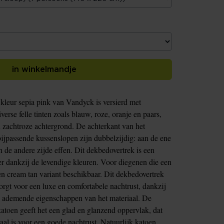
in winkelmandje
kleur sepia pink van Vandyck is versierd met
erse felle tinten zoals blauw, roze, oranje en paars,
 zachtroze achtergrond. De achterkant van het
bijpassende kussenslopen zijn dubbelzijdig: aan de ene
 de andere zijde effen. Dit dekbedovertrek is een
r dankzij de levendige kleuren. Voor diegenen die een
n cream tan variant beschikbaar. Dit dekbedovertrek
rgt voor een luxe en comfortabele nachtrust, dankzij
de ademende eigenschappen van het materiaal. De
katoen geeft het een glad en glanzend oppervlak, dat
aal is voor een goede nachtrust. Natuurlijk katoen