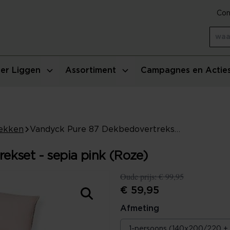
Con
er Liggen
Assortiment
Campagnes en Actie
ekken
Vandyck Pure 87 Dekbedovertrekset - sepia pink (Roze)
ekset - sepia pink (Roze)
Oude prijs:
€ 99,95
€ 59,95
Afmeting