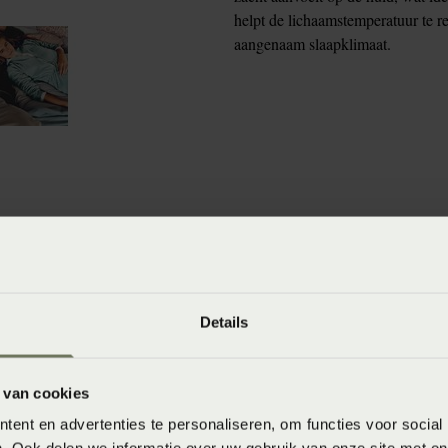
helpt de lichaamstemperatuur te r
aangenaam slaapklimaat.
winkels
baar in de winkel. Wil je het product in de winkel
aarheid.
Details
 van cookies
ent en advertenties te personaliseren, om functies voor social