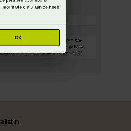
ze partners voor social
nformatie die u aan ze heeft
OK
rekken met lichte kleuren op maximaal 60°C. Was
et dekbedovertrek kan op lage temperatuur gedroogd
nodig kan het op hoge temperatuur gestreken worden.
list.nl