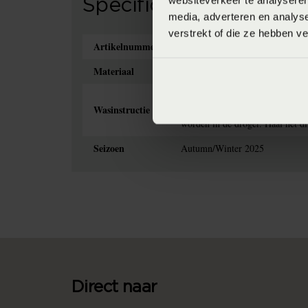
websiteverkeer te analyseren
Specificaties
media, adverteren en analys
verstrekt of die ze hebben v
Artikelnummer
8718471534475
Materiaal
100% katoensatijn (Katoensatijn
Het is aan te bevelen om dekbe
Wasinstructie
binnenstebuiten zodat de kleure
worden in de droger. Haal het di
Seizoen
Autumn/Winter 2025
Direct naar