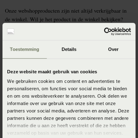
Onze webshopproducten zijn niet altijd verkrijgbaar in
de winkel. Wil je het product in de winkel bekijken?
Informeer dan eerst naar de beschikbaarheid.
Toestemming
Details
Over
Specificaties
Deze website maakt gebruik van cookies
Artikelnummer
We gebruiken cookies om content en advertenties te
personaliseren, om functies voor social media te bieden
8714322251829
en om ons websiteverkeer te analyseren. Ook delen we
Wasinstructie
informatie over uw gebruik van onze site met onze
partners voor social media, adverteren en analyse. Deze
Wasvoorschrift: wassen op 40°C / 60°C (donkere kleuren)
partners kunnen deze gegevens combineren met andere
60°C (lichte kleuren) of 90°C (wit)
informatie die u aan ze heeft verstrekt of die ze hebben
Materiaal
verzameld op basis van uw gebruik van hun services.