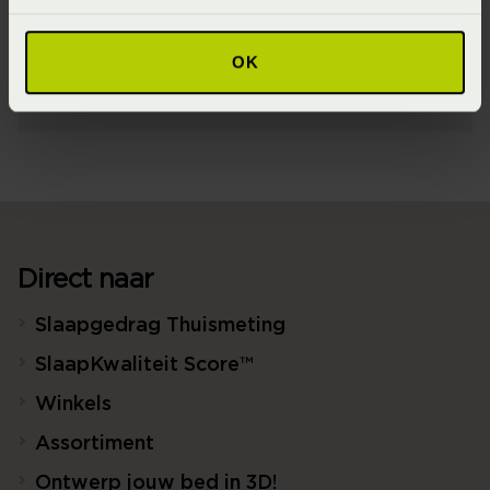
100% pure katoen (Katoen)
Seizoen
OK
Never Out of Stock (Vaste collectie)
Direct naar
Slaapgedrag Thuismeting
SlaapKwaliteit Score™
Winkels
Assortiment
Ontwerp jouw bed in 3D!