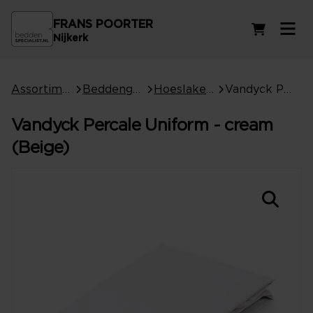
FRANS POORTER
Winkelwag
Nijkerk
Assortiment
Beddengoed
Hoeslakens
Vandyck Percale Uniform - cream (Beige)
Vandyck Percale Uniform - cream
(Beige)