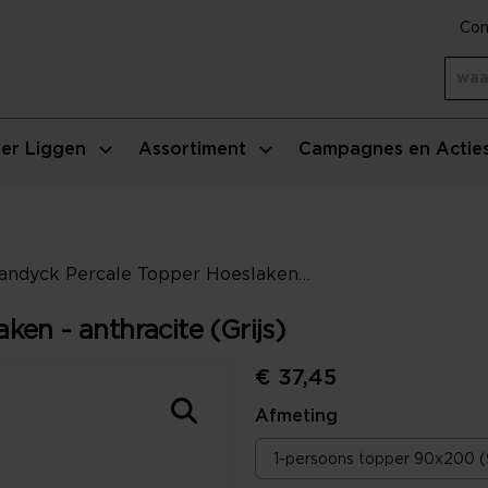
Con
er Liggen
Assortiment
Campagnes en Actie
Vandyck Percale Topper Hoeslaken - anthracite (Grijs)
en - anthracite (Grijs)
€ 37,45
Afmeting