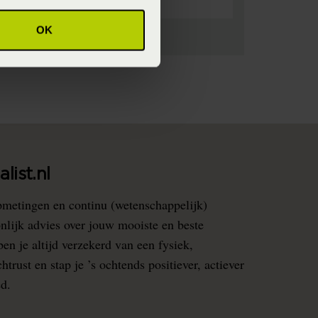
OK
list.nl
pmetingen en continu (wetenschappelijk)
nlijk advies over jouw mooiste en beste
en je altijd verzekerd van een fysiek,
rust en stap je ’s ochtends positiever, actiever
ed.