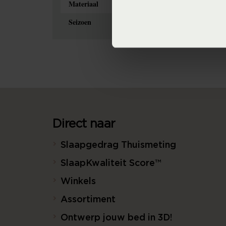
Materiaal
100% pure katoen 
Seizoen
Never Out of Stock 
Direct naar
Slaapgedrag Thuismeting
SlaapKwaliteit Score™
Winkels
Assortiment
Ontwerp jouw bed in 3D!