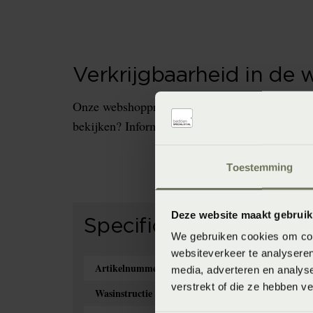
Verkrijgbaarheid in de 
Onze webshopproducten zijn niet altijd verkrijg
bekijken? Informeer dan eerst naar de beschikb
Toestemming
Deze website maakt gebruik
Specificaties
We gebruiken cookies om cont
websiteverkeer te analyseren
Artikelnummer
8714322885239
media, adverteren en analys
verstrekt of die ze hebben v
Wasinstructie
Wasvoorschrift: wa