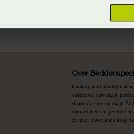
(Katoen)
(Vaste collectie)
Over Beddenspecia
Dankzij onafhankelijke slaa
onderzoek ontvang je persoo
slaapoplossing op maat. Zo b
comfortabele en gezonde nacht
en meer ontspannen uit je b