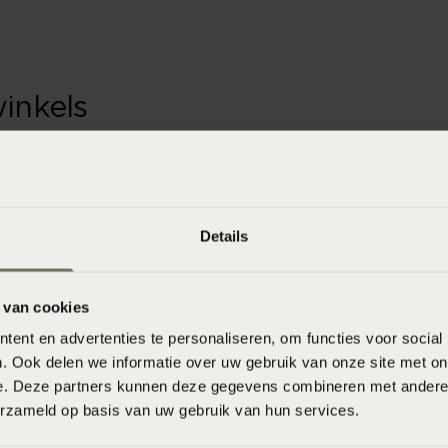
winkels
baar in de winkel. Wil je het product in de winkel
aarheid.
Details
 van cookies
ent en advertenties te personaliseren, om functies voor social
. Ook delen we informatie over uw gebruik van onze site met on
e. Deze partners kunnen deze gegevens combineren met andere i
erzameld op basis van uw gebruik van hun services.
ssen op 40°C / 60°C (donkere kleuren) 60°C (lichte kleuren) of 90°C (wit)