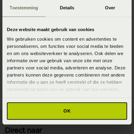
Toestemming
Details
Over
8718471554688
Wasinstructie
Deze website maakt gebruik van cookies
Wasvoorschrift: wassen op 40°C / 60°C (donkere kleuren)
60°C (lichte kleuren) of 90°C (wit)
We gebruiken cookies om content en advertenties te
personaliseren, om functies voor social media te bieden
Materiaal
en om ons websiteverkeer te analyseren. Ook delen we
100% pure katoen (Katoen)
informatie over uw gebruik van onze site met onze
partners voor social media, adverteren en analyse. Deze
Seizoen
partners kunnen deze gegevens combineren met andere
Never Out of Stock (Vaste collectie)
informatie die u aan ze heeft verstrekt of die ze hebben
verzameld op basis van uw gebruik van hun services.
OK
Direct naar