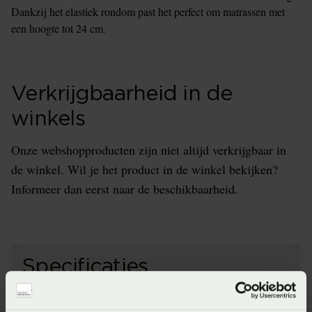
Dankzij het elastiek rondom past het perfect om matrassen met
een hoogte tot 24 cm.
Verkrijgbaarheid in de
winkels
Onze webshopproducten zijn niet altijd verkrijgbaar in
de winkel. Wil je het product in de winkel bekijken?
Informeer dan eerst naar de beschikbaarheid.
Specificaties
Artikelnummer