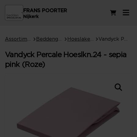
FRANS POORTER
Winkelwag
Nijkerk
Assortiment
Beddengoed
Hoeslakens
Vandyck Percale Hoeslkn.24 - sepia pink (Roze)
Vandyck Percale Hoeslkn.24 - sepia
pink (Roze)