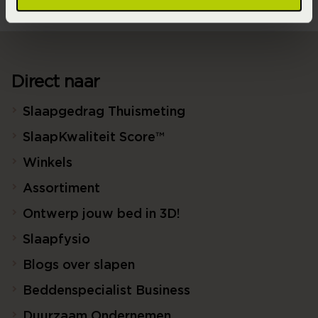
Direct naar
Slaapgedrag Thuismeting
SlaapKwaliteit Score™
Winkels
Assortiment
Ontwerp jouw bed in 3D!
Slaapfysio
Blogs over slapen
Beddenspecialist Business
Duurzaam Ondernemen