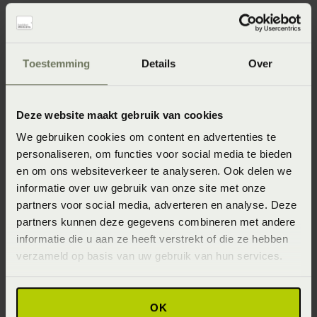
Specificaties
Toestemming
Details
Over
Artikelnummer
8714322337738
Deze website maakt gebruik van cookies
Wasinstructie
We gebruiken cookies om content en advertenties te
personaliseren, om functies voor social media te bieden
Wasvoorschrift: wassen op 40°C / 60°C (donkere kleuren)
en om ons websiteverkeer te analyseren. Ook delen we
60°C (lichte kleuren) of 90°C (wit)
informatie over uw gebruik van onze site met onze
Materiaal
partners voor social media, adverteren en analyse. Deze
partners kunnen deze gegevens combineren met andere
100% pure katoen (Katoen)
informatie die u aan ze heeft verstrekt of die ze hebben
Seizoen
verzameld op basis van uw gebruik van hun services.
Never Out of Stock (Vaste collectie)
OK