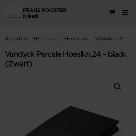
FRANS POORTER
Winkelwag
Nijkerk
Assortiment
Beddengoed
Hoeslakens
Vandyck Percale Hoeslkn.24 - black (Zwart)
Vandyck Percale Hoeslkn.24 - black
(Zwart)