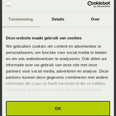
Artikelnummer
8718471402842
Toestemming
Details
Over
Wasinstructie
Wasvoorschrift: wassen op 40°C of 60°C
Deze website maakt gebruik van cookies
We gebruiken cookies om content en advertenties te
Afmeting
personaliseren, om functies voor social media te bieden
2-persoons 110-130 x 200-220 (110-130 x 200-220 cm)
en om ons websiteverkeer te analyseren. Ook delen we
informatie over uw gebruik van onze site met onze
Materiaal
partners voor social media, adverteren en analyse. Deze
95% katoen 5% Lycra ® (Katoen)
partners kunnen deze gegevens combineren met andere
informatie die u aan ze heeft verstrekt of die ze hebben
Seizoen
verzameld op basis van uw gebruik van hun services.
Never Out of Stock (Vaste collectie)
OK