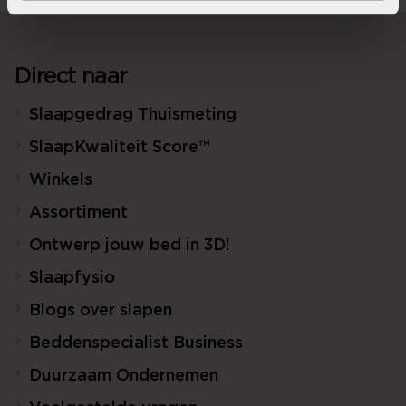
Direct naar
Slaapgedrag Thuismeting
SlaapKwaliteit Score™
Winkels
Assortiment
Ontwerp jouw bed in 3D!
Slaapfysio
Blogs over slapen
Beddenspecialist Business
Duurzaam Ondernemen