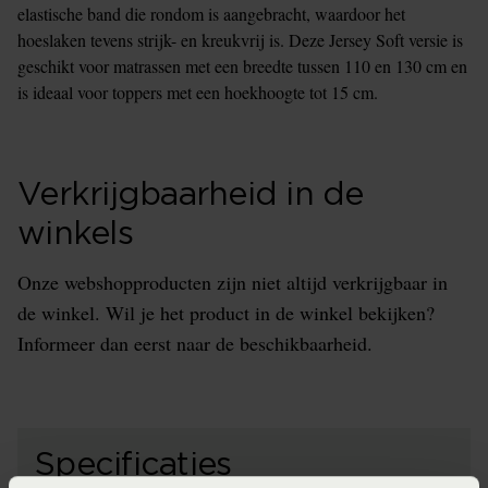
elastische band die rondom is aangebracht, waardoor het
hoeslaken tevens strijk- en kreukvrij is. Deze Jersey Soft versie is
geschikt voor matrassen met een breedte tussen 110 en 130 cm en
is ideaal voor toppers met een hoekhoogte tot 15 cm.
Verkrijgbaarheid in de
winkels
Onze webshopproducten zijn niet altijd verkrijgbaar in
de winkel. Wil je het product in de winkel bekijken?
Informeer dan eerst naar de beschikbaarheid.
Specificaties