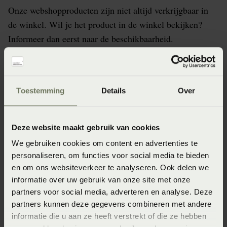
Onze webshopproducten zijn niet altijd verkrijgbaar in
de winkel. Wil je het product in de winkel bekijken?
Informeer dan eerst naar de beschikbaarheid.
Toestemming
Details
Over
Specificaties
Artikelnummer
Deze website maakt gebruik van cookies
8718471402224
We gebruiken cookies om content en advertenties te
personaliseren, om functies voor social media te bieden
Wasinstructie
en om ons websiteverkeer te analyseren. Ook delen we
Wasvoorschrift: wassen op 40°C of 60°C
informatie over uw gebruik van onze site met onze
partners voor social media, adverteren en analyse. Deze
Afmeting
partners kunnen deze gegevens combineren met andere
2-persoons 110-130 x 200-220 (110-130 x 200-220 cm)
informatie die u aan ze heeft verstrekt of die ze hebben