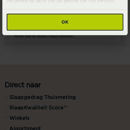
verzameld op basis van uw gebruik van hun services.
Materiaal
95% katoen 5% Lycra ® (Katoen)
OK
Seizoen
Never Out of Stock (Vaste collectie)
Direct naar
Slaapgedrag Thuismeting
SlaapKwaliteit Score™
Winkels
Assortiment