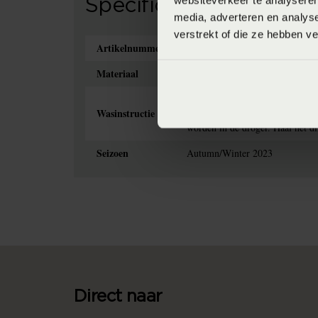
websiteverkeer te analyseren
Specificaties
media, adverteren en analys
verstrekt of die ze hebben v
Artikelnummer
8718471487887
Materiaal
100% katoen (Katoen)
Het is aan te bevelen om dekbe
Wasinstructie
binnenstebuiten zodat de kleure
worden in de droger. Haal het di
Seizoen
Autumn/Winter 2023
Direct naar