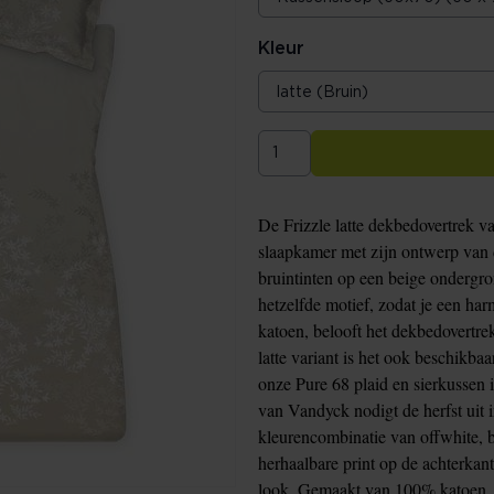
Kleur
De Frizzle latte dekbedovertrek va
slaapkamer met zijn ontwerp van d
bruintinten op een beige ondergr
hetzelfde motief, zodat je een ha
katoen, belooft het dekbedovertrek
latte variant is het ook beschikba
onze Pure 68 plaid en sierkussen i
van Vandyck nodigt de herfst uit in
kleurencombinatie van offwhite, 
herhaalbare print op de achterkan
look. Gemaakt van 100% katoen, bi