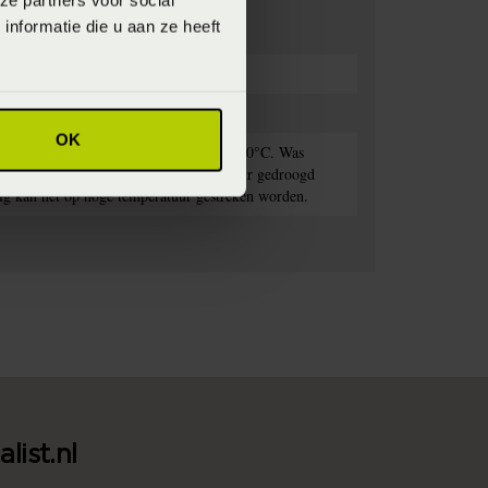
ze partners voor social
nformatie die u aan ze heeft
OK
rekken met lichte kleuren op maximaal 60°C. Was
et dekbedovertrek kan op lage temperatuur gedroogd
nodig kan het op hoge temperatuur gestreken worden.
list.nl