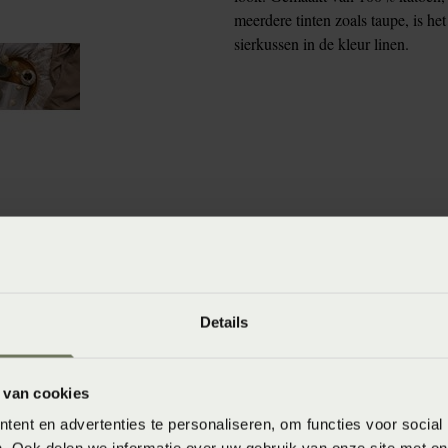
meerdere tinten zoals taupe, is he
sierkussen in de kleur linen.
winkels
baar in de winkel. Wil je het product in de winkel
aarheid.
Details
 van cookies
ent en advertenties te personaliseren, om functies voor social