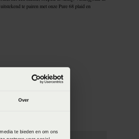
t uitstekend te pairen met onze Pure 68 plaid en
Over
 media te bieden en om ons