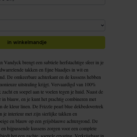
in winkelmandje
n Vandyck brengt een subtiele herfstachtige sfeer in je
warrelende takken en fijne blaadjes in wit en
ond. De omkeerbare achterkant en de kussens hebben
rmonieuze uitstraling krijgt. Vervaardigd van 100%
 zacht en soepel aan te voelen tegen je huid. Naast de
ar in blauw, en je kunt het prachtig combineren met
n de kleur linen. De Frizzle pearl blue dekbedovertrek
 je interieur met zijn sierlijke takken en
beige en blauw op een grijsblauwe achtergrond. De
t en bijpassende kussens zorgen voor een complete
edt het een zachte, soepele ervaring. Verkrijgbaar in