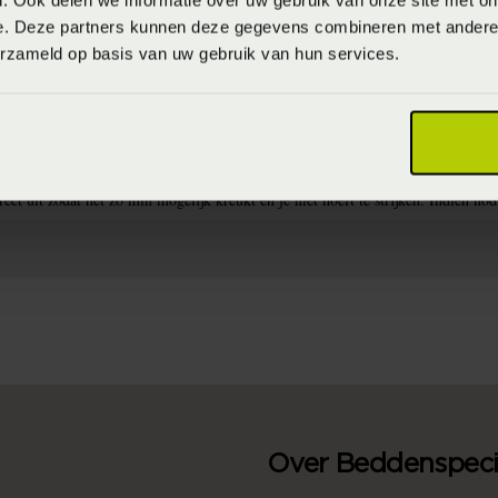
. Ook delen we informatie over uw gebruik van onze site met on
e. Deze partners kunnen deze gegevens combineren met andere i
erzameld op basis van uw gebruik van hun services.
dovertrekken met donkere kleuren te wassen op maximaal 40°C en dekbedovert
n mooi blijven en je zo lang mogelijk van het dekbedovertrek kunt genieten. H
rect uit zodat het zo min mogelijk kreukt en je niet hoeft te strijken. Indien 
Over Beddenspecia