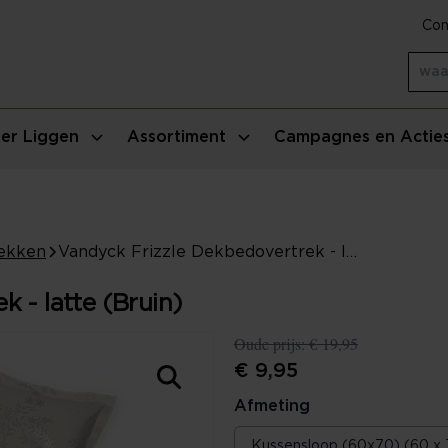
Con
er Liggen
Assortiment
Campagnes en Actie
ekken
Vandyck Frizzle Dekbedovertrek - latte (Bruin)
 - latte (Bruin)
Oude prijs:
€ 19,95
€ 9,95
Afmeting