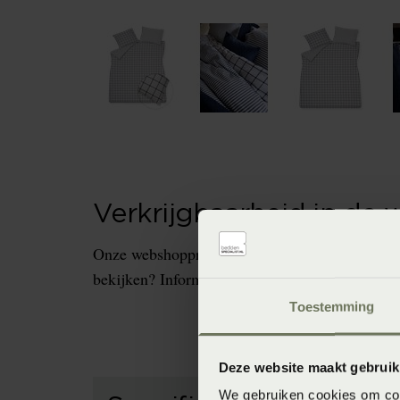
Verkrijgbaarheid in de 
Onze webshopproducten zijn niet altijd verkrijg
bekijken? Informeer dan eerst naar de beschikb
Toestemming
Deze website maakt gebruik
We gebruiken cookies om cont