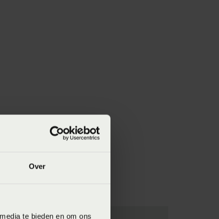
Over
 media te bieden en om ons