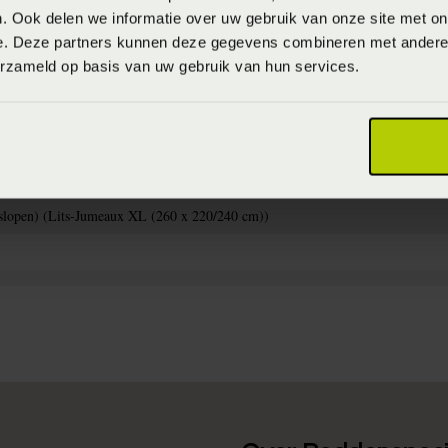
. Ook delen we informatie over uw gebruik van onze site met on
e. Deze partners kunnen deze gegevens combineren met andere i
erzameld op basis van uw gebruik van hun services.
 10% katoen (Natuurlijke vezel & Katoen)
nel dekbedovertrekken te wassen op maximaal 40°C. Was binnenstebuiten zodat d
et dekbedovertrek kan op lage temperatuur gedroogd worden in de droger. Haal h
odig kan het op lage temperatuur gestreken worden.
slopen) (Lits-Jumeaux XL (260 x 220/240 cm))