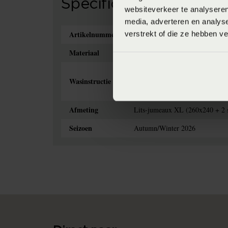
Specificaties
websiteverkeer te analyseren
media, adverteren en analys
Artikelnummer
verstrekt of die ze hebben v
8718471547949
Materiaal
90% mix van natuurlijke vezels/
Het is aan te bevelen om de fla
Wasinstructie
dekbedovertrek kunt genieten. H
niet hoeft te strijken. Indien n
Afmeting
Lits-jumeaux XL (260x240 + 2 
Seizoen
Autumn/Winter 2026