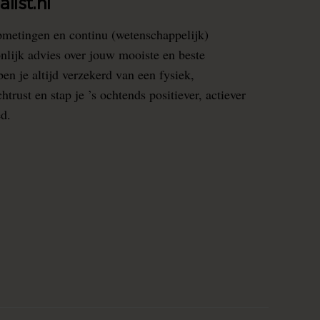
list.nl
pmetingen en continu (wetenschappelijk)
nlijk advies over jouw mooiste en beste
en je altijd verzekerd van een fysiek,
rust en stap je ’s ochtends positiever, actiever
ed.