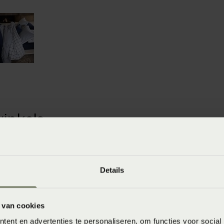
winkels
baar in de winkel. Wil je het product in de winkel
aarheid.
Details
 van cookies
ent en advertenties te personaliseren, om functies voor social