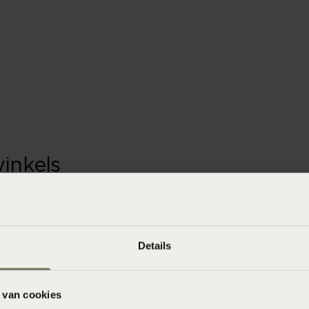
winkels
baar in de winkel. Wil je het product in de winkel
aarheid.
Details
 van cookies