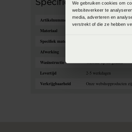
Specificaties
We gebruiken cookies om cont
websiteverkeer te analyseren
media, adverteren en analys
Artikelnummer
4005540441807
verstrekt of die ze hebben v
Materiaal
Jersey
Specifiek materiaal
97% Katoen, 3% elestan
Afwerking
Elastiek rondom
Wasinstructie
Wasbaar op 60 graden
Levertijd
2-5 werkdagen
Verkrijgbaarheid
Onze webshopproducten zijn 