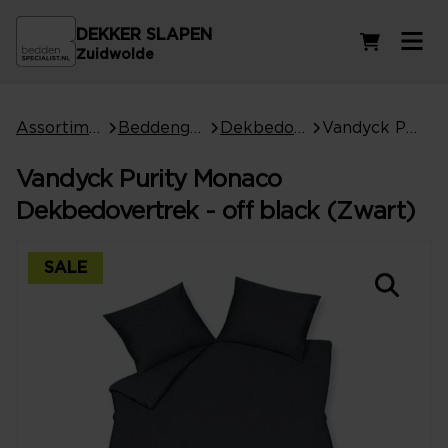
DEKKER SLAPEN
Winkelwag
Zuidwolde
Assortiment
Beddengoed
Dekbedovertrekken
Vandyck Purity Monaco Dekbedovertrek - off black (Zwart)
Vandyck Purity Monaco
Dekbedovertrek - off black (Zwart)
SALE