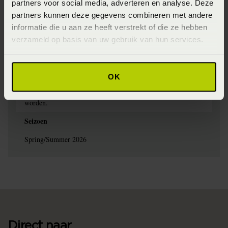
Wasinstructie
partners voor social media, adverteren en analyse. Deze
partners kunnen deze gegevens combineren met andere
Het is aan te bevelen om dekbedovertrekken met donkere
informatie die u aan ze heeft verstrekt of die ze hebben
kleuren te wassen op maximaal 40°C en dekbedovertrekken
verzameld op basis van uw gebruik van hun services.
met lichte kleuren op maximaal 60°C. Was binnenstebuiten
zodat de kleuren mooi blijven en je zo lang mogelijk van het
dekbedovertrek kunt genieten. Het dekbedovertrek kan op
lage temperatuur gedroogd worden in de droger. Haal het
OK
direct uit zodat het zo min mogelijk kreukt en je niet hoeft te
strijken. Indien nodig kan het op hoge temperatuur gestreken
worden.
Seizoen
Spring/Summer 2026
Direct naar