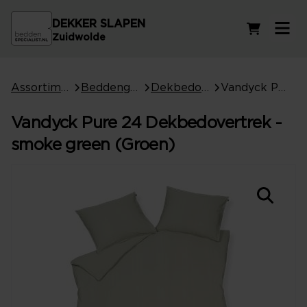
DEKKER SLAPEN
Winkelwag
Zuidwolde
Assortiment
Beddengoed
Dekbedovertrekken
Vandyck Pure 24 Dekbedovertrek - smoke green (Groen)
Vandyck Pure 24 Dekbedovertrek -
smoke green (Groen)