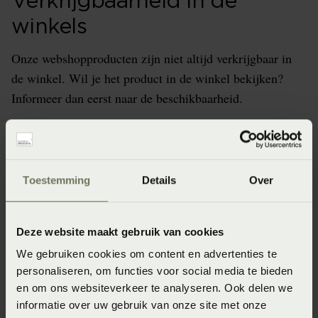
Verkrijgbaarheid in de
winkels
Onze webshopproducten zijn niet altijd verkrijgbaar in
de winkel. Wil je het product in de winkel bekijken?
Informeer dan eerst naar de beschikbaarheid.
Specificaties
Toestemming
Details
Over
Artikelnummer
Deze website maakt gebruik van cookies
8718471492294
We gebruiken cookies om content en advertenties te
Materiaal
personaliseren, om functies voor social media te bieden
en om ons websiteverkeer te analyseren. Ook delen we
100% katoen (Katoen)
informatie over uw gebruik van onze site met onze