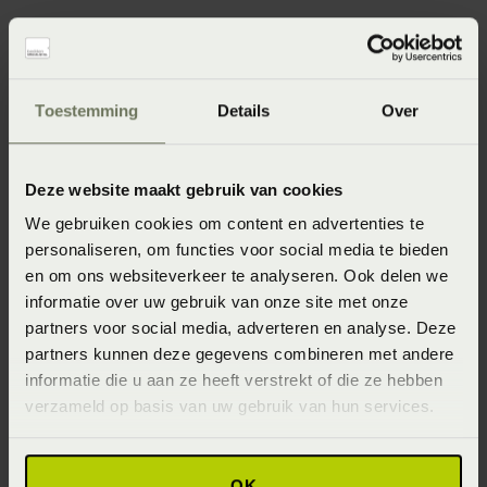
Specificaties
Toestemming
Details
Over
Artikelnummer
Deze website maakt gebruik van cookies
8714322816332
We gebruiken cookies om content en advertenties te
Wasinstructie
personaliseren, om functies voor social media te bieden
Wasvoorschrift: wassen op 40°C / 60°C (donkere kleuren)
en om ons websiteverkeer te analyseren. Ook delen we
60°C (lichte kleuren) of 90°C (wit)
informatie over uw gebruik van onze site met onze
partners voor social media, adverteren en analyse. Deze
Materiaal
partners kunnen deze gegevens combineren met andere
100% pure katoen (Katoen)
informatie die u aan ze heeft verstrekt of die ze hebben
verzameld op basis van uw gebruik van hun services.
Seizoen
Never Out of Stock (Vaste collectie)
OK