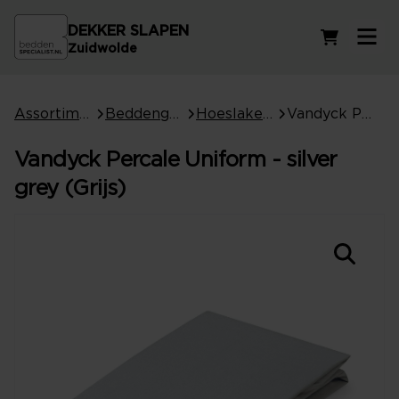
DEKKER SLAPEN
Winkelwag
Zuidwolde
Assortiment
Beddengoed
Hoeslakens
Vandyck Percale Uniform - silver grey (Grijs)
Vandyck Percale Uniform - silver
grey (Grijs)