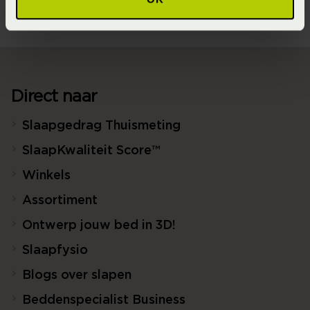
Direct naar
Slaapgedrag Thuismeting
SlaapKwaliteit Score™
Winkels
Assortiment
Ontwerp jouw bed in 3D!
Slaapfysio
Blogs over slapen
Beddenspecialist Business