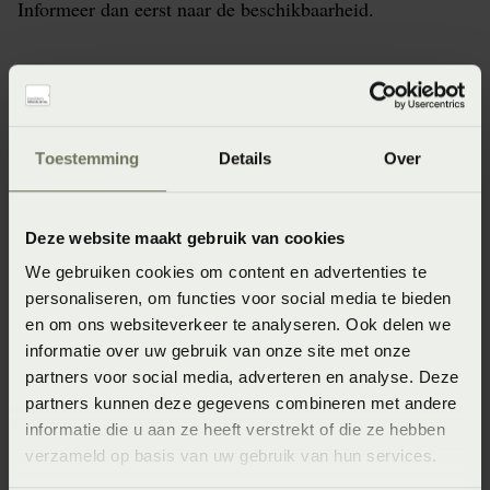
Informeer dan eerst naar de beschikbaarheid.
Specificaties
Toestemming
Details
Over
Artikelnummer
8718471246644
Deze website maakt gebruik van cookies
We gebruiken cookies om content en advertenties te
Wasinstructie
personaliseren, om functies voor social media te bieden
Wasvoorschrift: wassen op 40°C of 60°C
en om ons websiteverkeer te analyseren. Ook delen we
informatie over uw gebruik van onze site met onze
Afmeting
partners voor social media, adverteren en analyse. Deze
2-persoons 110-130 x 200-220 (110-130 x 200-220 cm)
partners kunnen deze gegevens combineren met andere
informatie die u aan ze heeft verstrekt of die ze hebben
Materiaal
verzameld op basis van uw gebruik van hun services.
95% katoen 5% Lycra ® (Katoen)