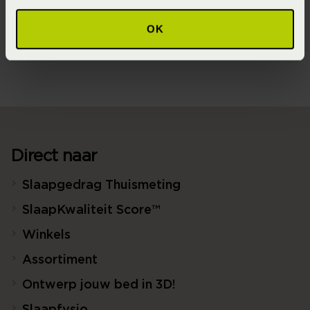
Seizoen
OK
Never Out of Stock (Vaste collectie)
Direct naar
Slaapgedrag Thuismeting
SlaapKwaliteit Score™
Winkels
Assortiment
Ontwerp jouw bed in 3D!