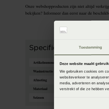
Onze webshopproducten zijn niet altijd verkrijg
bekijken? Informeer dan eerst naar de beschikb
Specificaties
Toestemming
Artikelnummer
87
Deze website maakt gebruik
Wasinstructie
Was
We gebruiken cookies om cont
websiteverkeer te analyseren
Afmeting
2-p
media, adverteren en analys
Materiaal
95
verstrekt of die ze hebben v
Seizoen
Nev