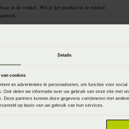
baar in de winkel. Wil je het product in de winkel
aarheid.
Details
18471511025
 van cookies
voorschrift: wassen op 40°C of 60°C
ent en advertenties te personaliseren, om functies voor social
. Ook delen we informatie over uw gebruik van onze site met on
ersoons 110-130 x 200-220 (110-130 x 200-220 cm)
e. Deze partners kunnen deze gegevens combineren met andere i
% katoen 5% Lycra ® (Katoen)
erzameld op basis van uw gebruik van hun services.
er Out of Stock (Vaste collectie)