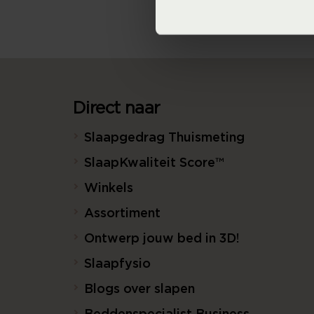
Direct naar
Slaapgedrag Thuismeting
SlaapKwaliteit Score™
Winkels
Assortiment
Ontwerp jouw bed in 3D!
Slaapfysio
Blogs over slapen