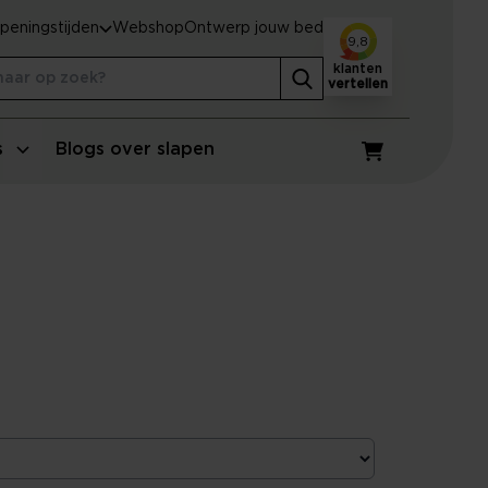
peningstijden
Webshop
Ontwerp jouw bed
9,8
klanten
vertellen
s
Blogs over slapen
Winkelwagen