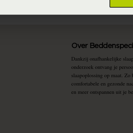
Over Beddenspecia
Dankzij onafhankelijke slaa
onderzoek ontvang je persoo
slaapoplossing op maat. Zo b
comfortabele en gezonde nacht
en meer ontspannen uit je b