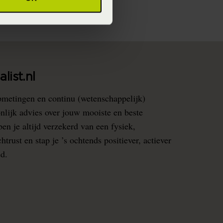
list.nl
pmetingen en continu (wetenschappelijk)
nlijk advies over jouw mooiste en beste
en je altijd verzekerd van een fysiek,
rust en stap je ’s ochtends positiever, actiever
ed.