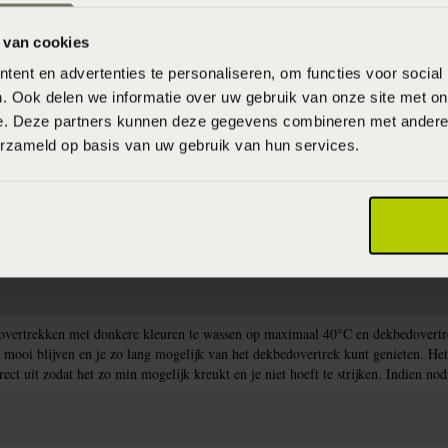
baar in de winkel. Wil je het product in de winkel
 van cookies
aarheid.
ent en advertenties te personaliseren, om functies voor social
. Ook delen we informatie over uw gebruik van onze site met on
e. Deze partners kunnen deze gegevens combineren met andere i
erzameld op basis van uw gebruik van hun services.
)
dovertrekken met donkere kleuren te wassen op maximaal 40°C en dekbedovert
n mooi blijven en je zo lang mogelijk van het dekbedovertrek kunt genieten. H
rect uit zodat het zo min mogelijk kreukt en je niet hoeft te strijken. Indien 