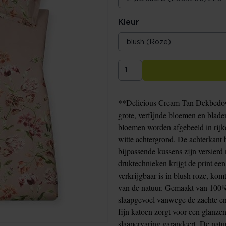
Kleur
**Delicious Cream Tan Dekbedover
grote, verfijnde bloemen en blad
bloemen worden afgebeeld in rijke
witte achtergrond. De achterkant b
bijpassende kussens zijn versierd
druktechnieken krijgt de print een 
verkrijgbaar is in blush roze, kom
van de natuur. Gemaakt van 100% 
slaapgevoel vanwege de zachte e
fijn katoen zorgt voor een glanze
slaapervaring garandeert. De natu