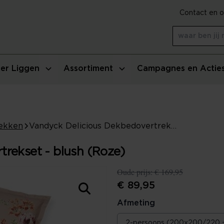
Contact en o
er Liggen
Assortiment
Campagnes en Actie
ekken
Vandyck Delicious Dekbedovertrekset - blush (Roze)
trekset - blush (Roze)
Oude prijs:
€ 169,95
€ 89,95
Afmeting