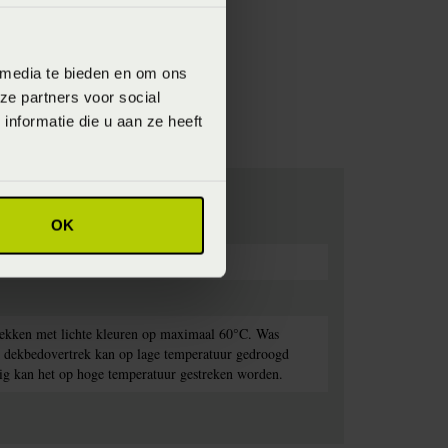
 media te bieden en om ons
ze partners voor social
nformatie die u aan ze heeft
OK
rekken met lichte kleuren op maximaal 60°C. Was
et dekbedovertrek kan op lage temperatuur gedroogd
nodig kan het op hoge temperatuur gestreken worden.