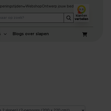
peningstijden
Webshop
Ontwerp jouw bed
9,8
klanten
vertellen
s
Blogs over slapen
Winkelwagen