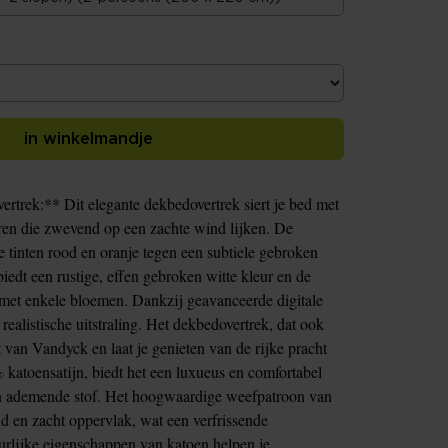
in winkelmandje
trek:** Dit elegante dekbedovertrek siert je bed met
eren die zwevend op een zachte wind lijken. De
 tinten rood en oranje tegen een subtiele gebroken
iedt een rustige, effen gebroken witte kleur en de
 met enkele bloemen. Dankzij geavanceerde digitale
realistische uitstraling. Het dekbedovertrek, dat ook
t van Vandyck en laat je genieten van de rijke pracht
katoensatijn, biedt het een luxueus en comfortabel
n ademende stof. Het hoogwaardige weefpatroon van
nd en zacht oppervlak, wat een verfrissende
urlijke eigenschappen van katoen helpen je