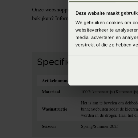
Onze webshopproducten zijn niet altijd verkrijg
Deze website maakt gebruik
bekijken? Informeer dan eerst naar de beschikb
We gebruiken cookies om cont
websiteverkeer te analyseren
media, adverteren en analys
verstrekt of die ze hebben v
Specificaties
Artikelnummer
8718471514231
Materiaal
100% katoensatijn (Katoensatijn
Het is aan te bevelen om dekbe
Wasinstructie
binnenstebuiten zodat de kleure
worden in de droger. Haal het di
Seizoen
Spring/Summer 2025