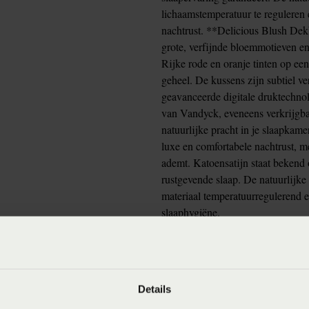
lichaamstemperatuur te reguleren e
nachtrust. **Delicious Blush Dekb
grote, verfijnde bloemmotieven en
Rijke rode en oranje tinten op ee
geheel. De kussens zijn subtiel v
geavanceerde digitale druktechnol
van Vandyck, eveneens verkrijgbaa
natuurlijke pracht in je slaapkam
luxe en comfortabele nachtrust, me
ademt. Katoensatijn staat bekend 
rustgevende slaap. De natuurlijke
materiaal temperatuurregulerend e
slaaphygiëne.
Details
winkels