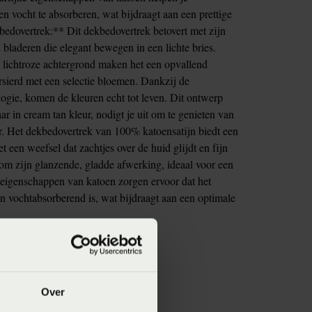
n vocht te absorberen, wat bijdraagt aan een prettige
edovertrek:** Dit dekbedovertrek betovert met zijn
 bladeren die elegant bewegen in een lichte bries.
n lichtroze achtergrond maken het een opvallend
ersierd met een selectie bloemen. Dankzij de
ogie, komen de kleuren echt tot leven. Dit ontwerp
r in cream tan kleur, nodigt je uit om te genieten van
er. Het dekbedovertrek van 100% katoensatijn biedt een
t een weefsel dat zachtjes over de huid glijdt en fijn
om zijn glanzende, gladde afwerking, ideaal voor een
 eigenschappen van katoen zorgen ervoor dat het
n vochtabsorberend is, wat bijdraagt aan een optimale
Over