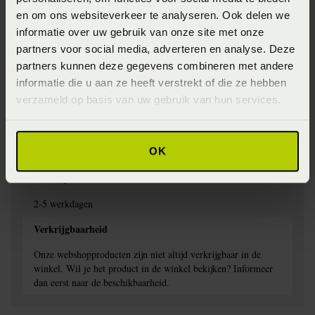
Jersey
en om ons websiteverkeer te analyseren. Ook delen we
Specifiek materiaal
informatie over uw gebruik van onze site met onze
partners voor social media, adverteren en analyse. Deze
97% Katoen, 3% elestan
partners kunnen deze gegevens combineren met andere
Afwerking
informatie die u aan ze heeft verstrekt of die ze hebben
verzameld op basis van uw gebruik van hun services.
Elastiek rondom
Wasinstructie
OK
Wasbaar op 60 graden
Levertijd
2-5 werkdagen
Verkrijgbaarheid
Onze webshopproducten zijn niet altijd verkrijgbaar in de
winkel. Wil je het product in de winkel bekijken? Informeer
dan eerst naar de beschikbaarheid.