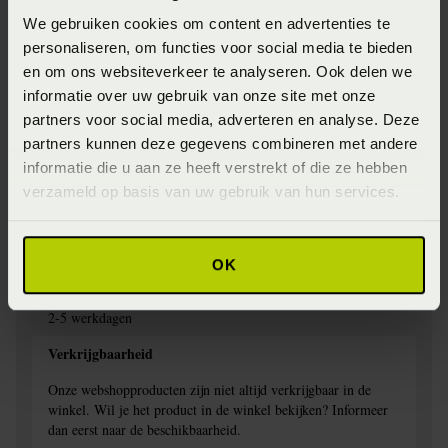
We gebruiken cookies om content en advertenties te
Jersey
personaliseren, om functies voor social media te bieden
Specifiek materiaal
en om ons websiteverkeer te analyseren. Ook delen we
informatie over uw gebruik van onze site met onze
97% Katoen, 3% elestan
partners voor social media, adverteren en analyse. Deze
Afwerking
partners kunnen deze gegevens combineren met andere
informatie die u aan ze heeft verstrekt of die ze hebben
Elastiek rondom
verzameld op basis van uw gebruik van hun services.
Wasinstructie
Wasbaar op 60 graden
OK
Levertijd
2-5 werkdagen
Verkrijgbaarheid
Onze webshopproducten zijn niet altijd verkrijgbaar in de
winkel. Wil je het product in de winkel bekijken? Informeer
dan eerst naar de beschikbaarheid.