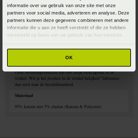
Voorzien van elastiek rondom voor een uitstekende pasvorm
informatie over uw gebruik van onze site met onze
partners voor social media, adverteren en analyse. Deze
Wasinstructie
partners kunnen deze gegevens combineren met andere
Wassen op maximaal 60 graden
informatie die u aan ze heeft verstrekt of die ze hebben
verzameld op basis van uw gebruik van hun services.
Levertijd
Levering vindt plaats binnen 1-3 werkdagen
OK
Verkrijgbaarheid
Onze webshopproducten zijn niet altijd verkrijgbaar in de
winkel. Wil je het product in de winkel bekijken? Informeer
dan eerst naar de beschikbaarheid.
Materiaal
95% katoen met 5% elastan (Katoen & Polyester)