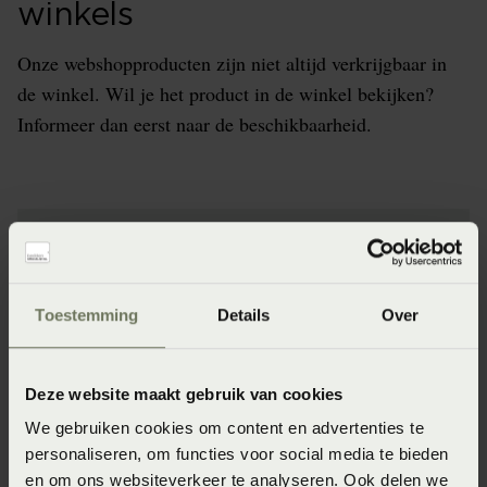
winkels
Onze webshopproducten zijn niet altijd verkrijgbaar in
de winkel. Wil je het product in de winkel bekijken?
Informeer dan eerst naar de beschikbaarheid.
Specificaties
Artikelnummer
Toestemming
Details
Over
8720791097721
Specifiek materiaal
Deze website maakt gebruik van cookies
260 gram per m2
We gebruiken cookies om content en advertenties te
personaliseren, om functies voor social media te bieden
Afwerking
en om ons websiteverkeer te analyseren. Ook delen we