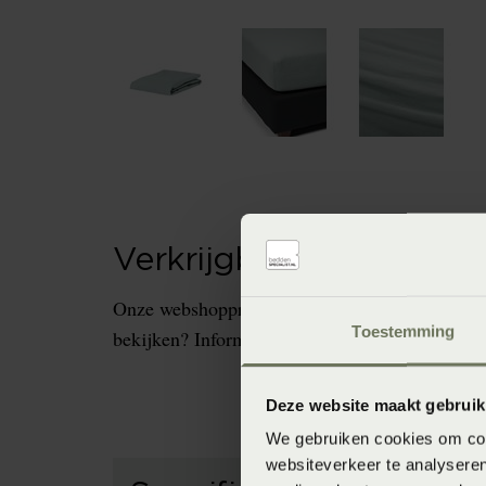
Verkrijgbaarheid in de 
Onze webshopproducten zijn niet altijd verkrijg
Toestemming
bekijken? Informeer dan eerst naar de beschikb
Deze website maakt gebruik
We gebruiken cookies om cont
websiteverkeer te analyseren