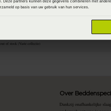
e. Deze partners kunnen deze gegevens combineren met andere i
erzameld op basis van uw gebruik van hun services.
44758673
aal 60 graden (Wassen op maximaal 60 graden)
iologisch katoen (GOTS), 5% elastaan (GOTS Katoen)
out of stock (Vaste collectie)
Over Beddenspecia
Dankzij onafhankelijke slaa
onderzoek ontvang je persoo