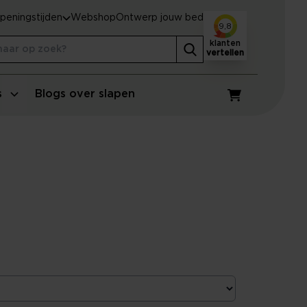
peningstijden
Webshop
Ontwerp jouw bed
9,8
klanten
vertellen
s
Blogs over slapen
Winkelwagen