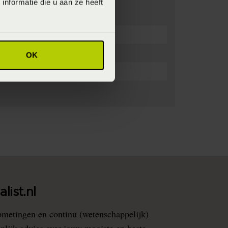
nformatie die u aan ze heeft
OK
list.nl
pmetingen en continu (wetenschappelijk)
nlijk advies over jouw mooiste en beste