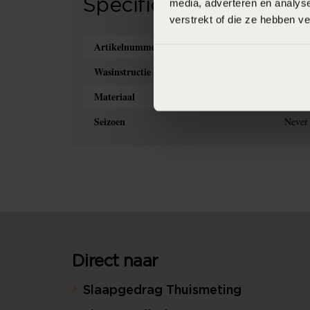
Specificaties
media, adverteren en analys
verstrekt of die ze hebben v
Artikelnummer
87159
Wasinstructie
Maxim
Materiaal
95% b
Seizoen
Never 
Direct naar
Slaapgedrag Thuismeting