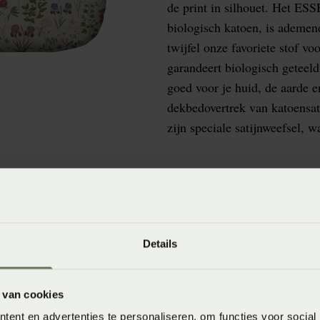
de print in silhouet. Het E
biologisch katoen, is ademend
twijfel onze favoriete stof v
garandeert biologisch geteeld
goed voor je huid, de aarde 
dekbedovertrek van katoensat
zijn speciale satijnweefsel, w
winkels
Details
baar in de winkel. Wil je het product in de winkel
aarheid.
 van cookies
ent en advertenties te personaliseren, om functies voor social