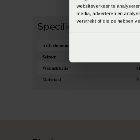
websiteverkeer te analyseren
media, adverteren en analys
verstrekt of die ze hebben v
Specificaties
Artikelnummer
8
Seizoen
F
Wasinstructie
M
Materiaal
10