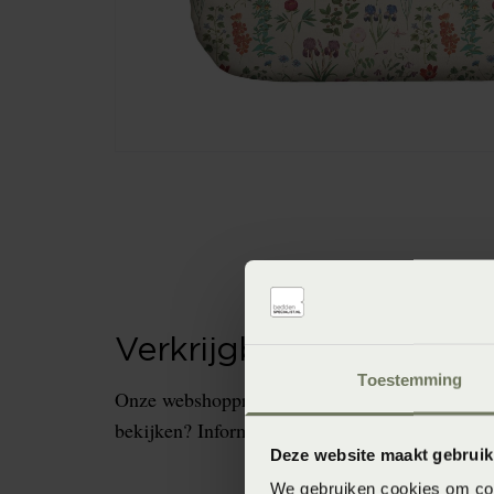
Verkrijgbaarheid in de 
Toestemming
Onze webshopproducten zijn niet altijd verkrijg
bekijken? Informeer dan eerst naar de beschikb
Deze website maakt gebruik
We gebruiken cookies om cont