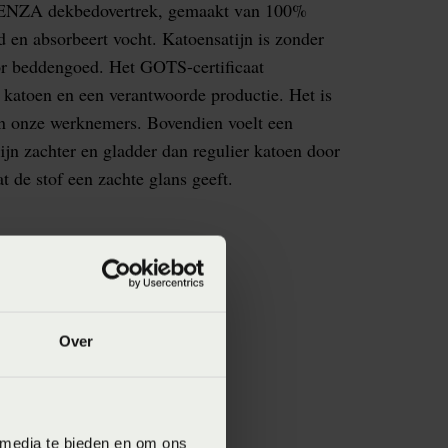
SSENZA dekbedovertrek, gemaakt van 100%
 en absorbeert vocht. Katoensatijn is zonder
oor beddengoed. Het GOTS-certificaat
 katoen en een verantwoorde productie. Het is
en onze werknemers. Bovendien voelt een
ijn zachter en gladder dan regulier katoen door
at de stof een zachte glans geeft.
Over
 media te bieden en om ons