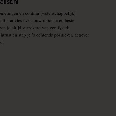
list.nl
pmetingen en continu (wetenschappelijk)
nlijk advies over jouw mooiste en beste
en je altijd verzekerd van een fysiek,
rust en stap je ’s ochtends positiever, actiever
ed.