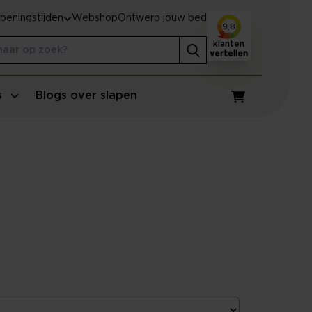
peningstijden
Webshop
Ontwerp jouw bed
9,8
klanten
vertellen
s
Blogs over slapen
Winkelwagen