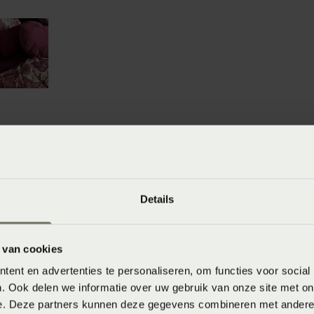
winkels
baar in de winkel. Wil je het product in de winkel
Details
aarheid.
 van cookies
ent en advertenties te personaliseren, om functies voor social
. Ook delen we informatie over uw gebruik van onze site met on
e. Deze partners kunnen deze gegevens combineren met andere i