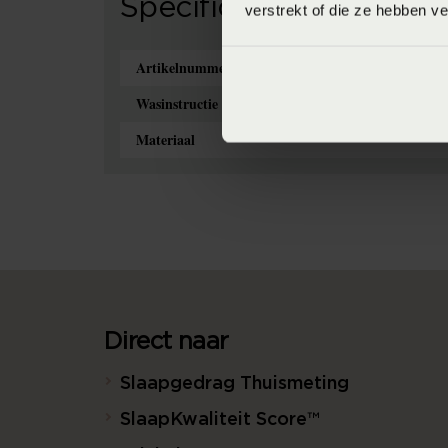
Specificaties
verstrekt of die ze hebben v
Artikelnummer
Wasinstructie
Materiaal
Direct naar
Slaapgedrag Thuismeting
SlaapKwaliteit Score™