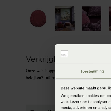
Verkrijgbaarheid in de 
Onze webshopproducten zijn niet altijd verkrijg
Toestemming
bekijken? Informeer dan eerst naar de beschikb
Deze website maakt gebruik
We gebruiken cookies om cont
websiteverkeer te analyseren
media, adverteren en analys