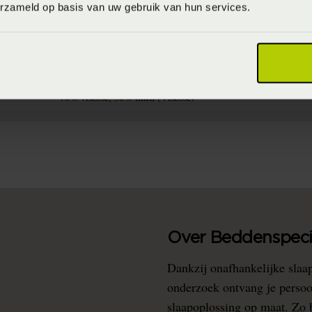
erzameld op basis van uw gebruik van hun services.
8715944832168
Niet wassen
70% viscose, 30% linen (Viscose)
Over Beddenspecia
Dankzij onafhankelijke slaa
onderzoek ontvang je persoo
slaapoplossing op maat. Zo b