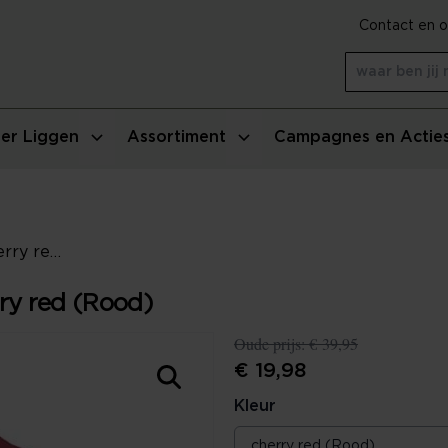
Contact en o
er Liggen
Assortiment
Campagnes en Actie
Essenza Gigi Sierkussen - cherry red (Rood)
rry red (Rood)
Oude prijs:
€ 39,95
€ 19,98
Kleur