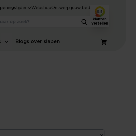
peningstijden
Webshop
Ontwerp jouw bed
9,8
klanten
vertellen
s
Blogs over slapen
Winkelwagen