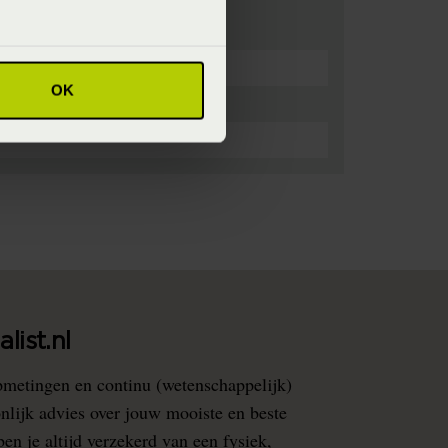
OK
list.nl
pmetingen en continu (wetenschappelijk)
nlijk advies over jouw mooiste en beste
en je altijd verzekerd van een fysiek,