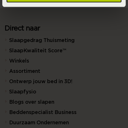
Direct naar
Slaapgedrag Thuismeting
SlaapKwaliteit Score™
Winkels
Assortiment
Ontwerp jouw bed in 3D!
Slaapfysio
Blogs over slapen
Beddenspecialist Business
Duurzaam Ondernemen