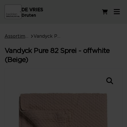
DE VRIES
Winkelwag
Druten
Assortiment
Vandyck Pure 82 Sprei - offwhite (Beige)
Vandyck Pure 82 Sprei - offwhite
(Beige)