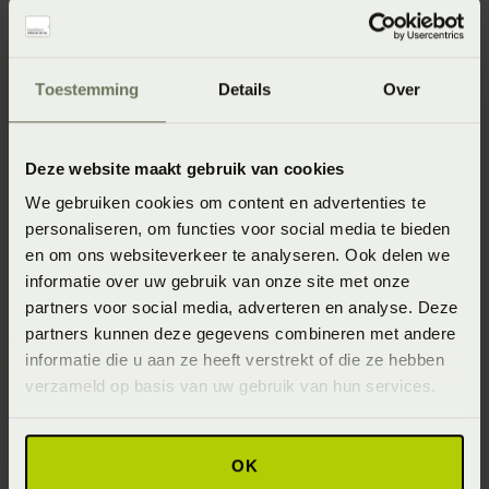
Specificaties
Toestemming
Details
Over
Artikelnummer
8718471513081
Deze website maakt gebruik van cookies
Materiaal
We gebruiken cookies om content en advertenties te
100% katoen (Katoen)
personaliseren, om functies voor social media te bieden
Wasinstructie
en om ons websiteverkeer te analyseren. Ook delen we
informatie over uw gebruik van onze site met onze
Het is aan te bevelen om plaids met donkere kleuren te
partners voor social media, adverteren en analyse. Deze
wassen op maximaal 40°C en plaids met lichte kleuren op
maximaal 60°C.
partners kunnen deze gegevens combineren met andere
informatie die u aan ze heeft verstrekt of die ze hebben
Seizoen
verzameld op basis van uw gebruik van hun services.
Spring/Summer 2026
OK