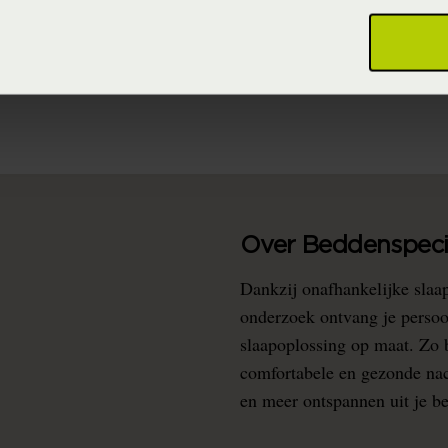
(Katoen)
(Vaste collectie)
Over Beddenspecia
Dankzij onafhankelijke slaa
onderzoek ontvang je persoo
slaapoplossing op maat. Zo b
comfortabele en gezonde nacht
en meer ontspannen uit je b