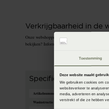
Verkrijgbaarheid in de 
Onze webshopproducten zijn niet altijd verkrijg
bekijken? Informeer dan eerst naar de beschikb
Toestemming
Deze website maakt gebruik
Specificaties
We gebruiken cookies om cont
websiteverkeer te analyseren
Artikelnummer
8714322348215
media, adverteren en analys
verstrekt of die ze hebben v
Wasinstructie
Wasvoorschrift: wa