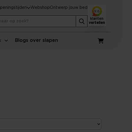
peningstijden
Webshop
Ontwerp jouw bed
9,6
klanten
vertellen
s
Blogs over slapen
Winkelwagen