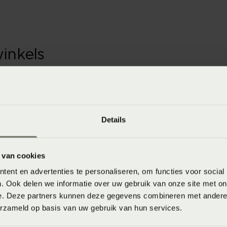
winkels
baar in de winkel. Wil je het product in de winkel
aarheid.
Details
 van cookies
ent en advertenties te personaliseren, om functies voor social
. Ook delen we informatie over uw gebruik van onze site met on
e. Deze partners kunnen deze gegevens combineren met andere i
erzameld op basis van uw gebruik van hun services.
ssen op 40°C / 60°C (donkere kleuren) 60°C (lichte kleuren) of 90°C (wit)