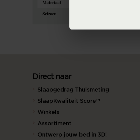
Materiaal
100% pure katoen 
Seizoen
Never Out of Stock 
Direct naar
Slaapgedrag Thuismeting
SlaapKwaliteit Score™
Winkels
Assortiment
Ontwerp jouw bed in 3D!