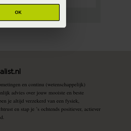
OK
list.nl
pmetingen en continu (wetenschappelijk)
nlijk advies over jouw mooiste en beste
en je altijd verzekerd van een fysiek,
rust en stap je ’s ochtends positiever, actiever
ed.